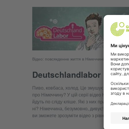
Графіка: Goethe-Institut | DW
Відео: повсякденне життя в Німеччині
Deutschlandlabor
Пиво, ковбаса, холод. Це змушує вас думати
про Німеччину? У цій серії відео Ніна та Деві
йдуть по сліду кліше. Які з них правдиві? А як
ні? Німеччина, безумовно, дивує! Подивіться
ви зможете зрозуміти відео з рівня А2.