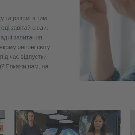
 та разом із тим
Тоді завітай сюди.
ладні запитання
якому регіоні світу
 під час відпустки
ц? Покажи нам, на
!