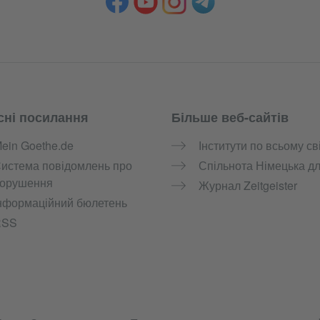
сні посилання
Більше веб-сайтів
ein Goethe.de
Інститути по всьому св
истема повідомлень про
Спільнота Німецька дл
орушення
Журнал Zeitgeister
нформаційний бюлетень
RSS