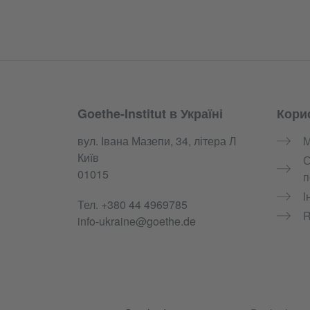
Goethe-Institut в Україні
Кори
Service- und Informationsbereich
вул. Івана Мазепи, 34, літера Л
M
Київ
С
01015
п
І
Тел.
+380 44 4969785
info-ukraine@goethe.de