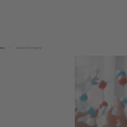
вно
Знання й освіта