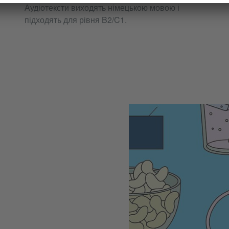
Аудіотексти виходять німецькою мовою і
підходять для рівня B2/C1.