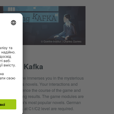
© Goethe-Institut | Charles Games
deospiel
laying Kafka
is video game immerses you in the mysterious
rld of Kafka's novels. Your interactions and
cisions influence the course of the game and
ad to surprising results. The game modules are
sed on Kafka's most popular novels. German
nguage skills at C1/C2 level are required.