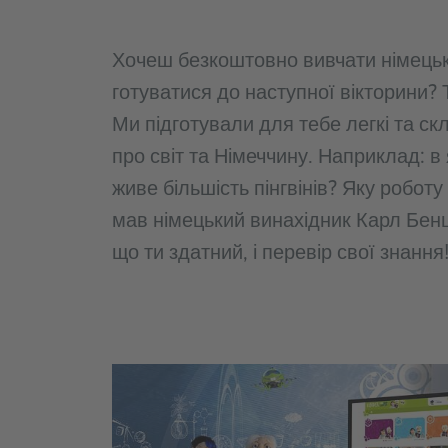
Хочеш безкоштовно вивчати німецьку
готуватися до наступної вікторини? 
Ми підготували для тебе легкі та ск
про світ та Німеччину. Наприклад: в 
живе більшість пінгвінів? Яку роботу
мав німецький винахідник Карл Бен
що ти здатний, і перевір свої знання