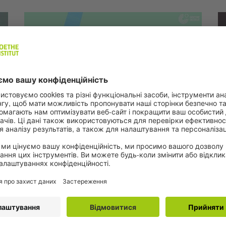
Графіка: Goethe-Institut
Подкаст «Супержінки»
Vi
Про фемінізм, культуру
P
та суспільство
Th
д
wo
Цей подкаст - про історії жінок з усього світу.
і
de
Незважаючи на їхню різноманітність, вони
 -
le
мають одну спільну рису: вони є прикладом
ba
для наслідування. Їхні подорожі світом
la
захоплюючі, спортивні, розумні та сміливі.