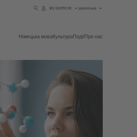
My Goethe.de
українська
Німецька мова
Культура
Події
Про нас