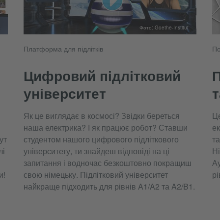
Фото: Goethe-Institut
Платформа для підлітків
По
Цифровий підлітковий
П
університет
т
Як це виглядає в космосі? Звідки береться
Ц
наша електрика? І як працює робот? Ставши
е
ут
студентом нашого цифрового підліткового
та
лі
університету, ти знайдеш відповіді на ці
Ні
запитання і водночас безкоштовно покращиш
Ау
и!
свою німецьку. Підлітковий університет
рі
найкраще підходить для рівнів A1/A2 та A2/B1.