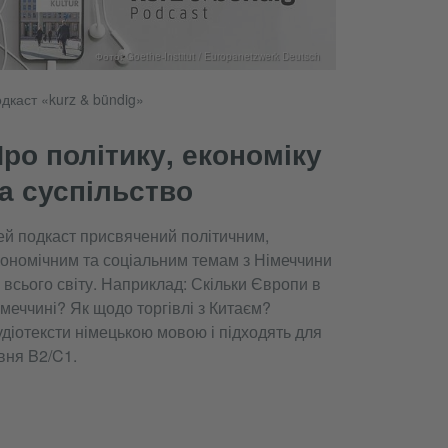
Фото: Goethe-Institut / Europanetzwerk Deutsch
дкаст «kurz & bündig»
ро політику, економіку
а суспільство
ей подкаст присвячений політичним,
кономічним та соціальним темам з Німеччини
 всього світу. Наприклад: Скільки Європи в
меччині? Як щодо торгівлі з Китаєм?
діотексти німецькою мовою і підходять для
вня B2/C1.