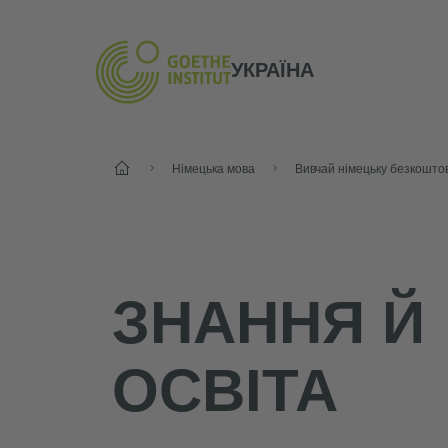
УКРАЇНА
Старт
Німецька мова
Вивчай німецьку безкошто
ЗНАННЯ Й
ОСВІТА