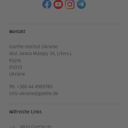
Service- und Informationsbereich
Kontakt
Goethe-Institut Ukraine
Wul. Iwana Masepy 34, Litera L
Kyjiw
01015
Ukraine
Tel.
+380 44 4969785
info-ukraine@goethe.de
Hilfreiche Links
Mein Goethe.de