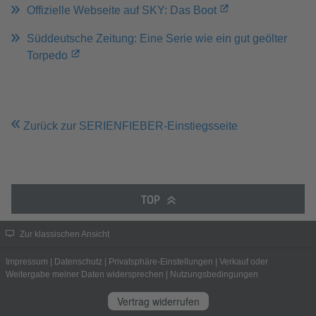
Offizielle Webseite auf SKY: Das Boot
Süddeutsche Zeitung: Eine Serie wie ein gut geölter
Torpedo
Zurück zur SERIENFIEBER-Einstiegsseite
TOP
Zur klassischen Ansicht
Impressum
|
Datenschutz
|
Privatsphäre-Einstellungen
|
Verkauf oder
Weitergabe meiner Daten widersprechen
|
Nutzungsbedingungen
Vertrag widerrufen