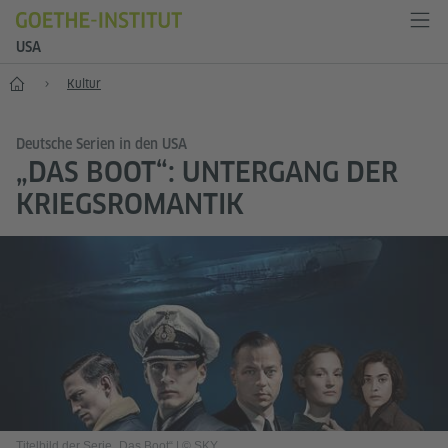
USA
Start
Kultur
Deutsche Serien in den USA
„DAS BOOT“: UNTERGANG DER
KRIEGSROMANTIK
Titelbild der Serie „Das Boot“
|
© SKY