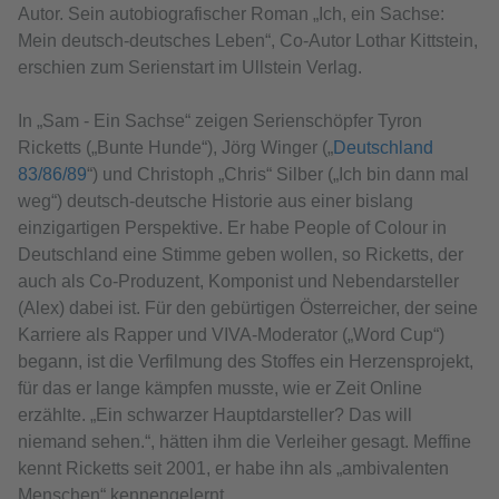
Autor. Sein autobiografischer Roman „Ich, ein Sachse:
Mein deutsch-deutsches Leben“, Co-Autor Lothar Kittstein,
erschien zum Serienstart im Ullstein Verlag.
In „Sam - Ein Sachse“ zeigen Serienschöpfer Tyron
Ricketts („Bunte Hunde“), Jörg Winger („
Deutschland
83/86/89
“) und Christoph „Chris“ Silber („Ich bin dann mal
weg“) deutsch-deutsche Historie aus einer bislang
einzigartigen Perspektive. Er habe People of Colour in
Deutschland eine Stimme geben wollen, so Ricketts, der
auch als Co-Produzent, Komponist und Nebendarsteller
(Alex) dabei ist. Für den gebürtigen Österreicher, der seine
Karriere als Rapper und VIVA-Moderator („Word Cup“)
begann, ist die Verfilmung des Stoffes ein Herzensprojekt,
für das er lange kämpfen musste, wie er Zeit Online
erzählte. „Ein schwarzer Hauptdarsteller? Das will
niemand sehen.“, hätten ihm die Verleiher gesagt. Meffine
kennt Ricketts seit 2001, er habe ihn als „ambivalenten
Menschen“ kennengelernt.