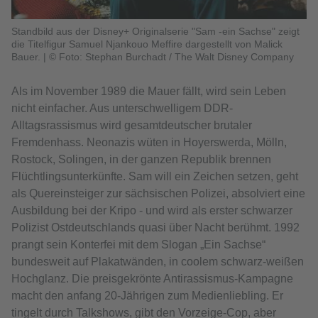
Standbild aus der Disney+ Originalserie "Sam -ein Sachse" zeigt
die Titelfigur Samuel Njankouo Meffire dargestellt von Malick
Bauer.
|
© Foto: Stephan Burchadt / The Walt Disney Company
Als im November 1989 die Mauer fällt, wird sein Leben
nicht einfacher. Aus unterschwelligem DDR-
Alltagsrassismus wird gesamtdeutscher brutaler
Fremdenhass. Neonazis wüten in Hoyerswerda, Mölln,
Rostock, Solingen, in der ganzen Republik brennen
Flüchtlingsunterkünfte. Sam will ein Zeichen setzen, geht
als Quereinsteiger zur sächsischen Polizei, absolviert eine
Ausbildung bei der Kripo - und wird als erster schwarzer
Polizist Ostdeutschlands quasi über Nacht berühmt. 1992
prangt sein Konterfei mit dem Slogan „Ein Sachse“
bundesweit auf Plakatwänden, in coolem schwarz-weißen
Hochglanz. Die preisgekrönte Antirassismus-Kampagne
macht den anfang 20-Jährigen zum Medienliebling. Er
tingelt durch Talkshows, gibt den Vorzeige-Cop, aber