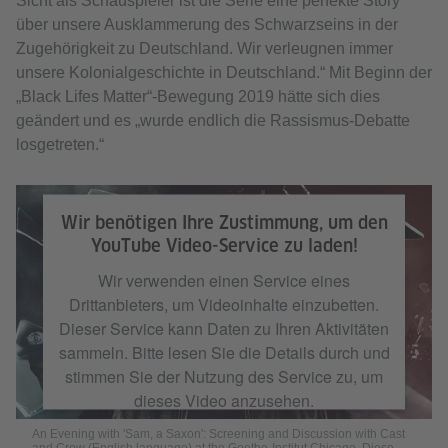
Sicht als Schauspieler ist die Serie eine perfekte Story
über unsere Ausklammerung des Schwarzseins in der
Zugehörigkeit zu Deutschland. Wir verleugnen immer
unsere Kolonialgeschichte in Deutschland.“ Mit Beginn der
„Black Lifes Matter“-Bewegung 2019 hätte sich dies
geändert und es „wurde endlich die Rassismus-Debatte
losgetreten.“
An Evening with 'Sam, a Saxon': Screening and Discussion with Cast and
Crew (English language) at the Goethe-Institut Chicago. Diese Veranstaltung
Wir benötigen Ihre Zustimmung, um den
war eine Zusammenarbeit mit der Black German Heritage and Research
YouTube Video-Service zu laden!
Association (BGHRA), der Deutschen Botschaft, der von Fremantle
unterstützten Big Window Productions, dem Goethe-Institut Chicago sowie
den Fachbereichen an der UIC, der Northwestern University, der DePaul
Wir verwenden einen Service eines
University und der University of Chicago.
Drittanbieters, um Videoinhalte einzubetten.
Dieser Service kann Daten zu Ihren Aktivitäten
sammeln. Bitte lesen Sie die Details durch und
stimmen Sie der Nutzung des Service zu, um
dieses Video anzusehen.
An Evening with 'Sam, a Saxon': Screening and Discussion with Cast