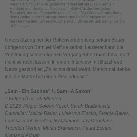
and Crew (English language) at the Goethe-Institut Chicago. Diese
Mehr Informationen
Veranstaltung war eine Zusammenarbeit mit der Black German
Heritage and Research Association (BGHRA), der Deutschen
Botschaft, der von Fremantle unterstützten Big Window Productions,
dem Goethe-Institut Chicago sowie den Fachbereichen an der UIC,
Akzeptieren
der Northwestern University, der DePaul University und der University
of Chicago.
Unterstützung bei der Rollenvorbereitung bekam Bauer
übrigens von Samuel Meffine selbst. Letzterer kann die
Verfilmung seiner eigenen Vergangenheit manchmal noch
nicht so recht fassen. In einem Interview mit BuzzFeed
News gestand er: „Es ist maximal weird. Manchmal denke
ich, die Matrix hat einen Riss oder so.“
„Sam - Ein Sachse“ / „Sam - A Saxon“
7 Folgen à ca. 55 Minuten
D 2023, Regie: Soleen Yusef, Sarah Blaßkiewitz
Darsteller: Malick Bauer, Luise von Finckh, Svenja Bauer,
Larissa Sirah Herden, Ivy Quainoo, Joy Denalane,
Thorsten Merten, Martin Brambach, Paula Essam,
Nymandi Adrian