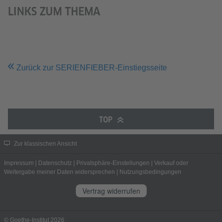
LINKS ZUM THEMA
Zurück zur SERIENFIEBER-Einstiegsseite
TOP
Zur klassischen Ansicht
Impressum
|
Datenschutz
|
Privatsphäre-Einstellungen
|
Verkauf oder
Weitergabe meiner Daten widersprechen
|
Nutzungsbedingungen
Vertrag widerrufen
© Goethe-Institut 2026