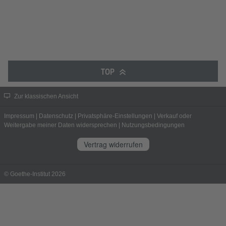
TOP
Zur klassischen Ansicht
Impressum
|
Datenschutz
|
Privatsphäre-Einstellungen
|
Verkauf oder
Weitergabe meiner Daten widersprechen
|
Nutzungsbedingungen
Vertrag widerrufen
© Goethe-Institut 2026