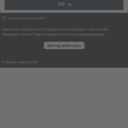
TOP
Zur klassischen Ansicht
Impressum
|
Datenschutz
|
Privatsphäre-Einstellungen
|
Verkauf oder
Weitergabe meiner Daten widersprechen
|
Nutzungsbedingungen
Vertrag widerrufen
© Goethe-Institut 2026