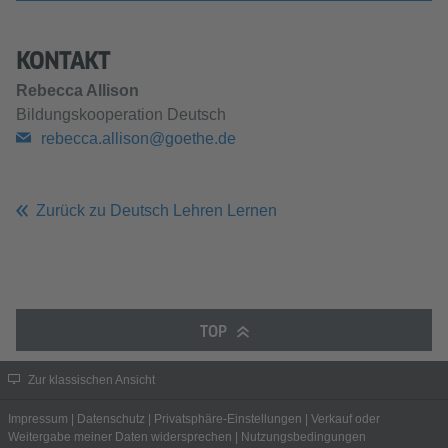
KONTAKT
Rebecca Allison
Bildungskooperation Deutsch
rebecca.allison@goethe.de
Zurück zu Deutsch Lehren Lernen
TOP
Zur klassischen Ansicht
Impressum
|
Datenschutz
|
Privatsphäre-Einstellungen
|
Verkauf oder
Weitergabe meiner Daten widersprechen
|
Nutzungsbedingungen