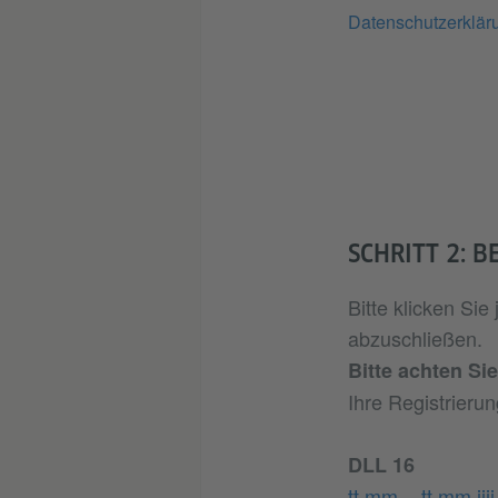
Datenschutzerklär
SCHRITT 2: 
Bitte klicken Si
abzuschließen.
Bitte achten Sie
Ihre Registrierun
DLL 16
tt.mm. - tt.mm.jjjj