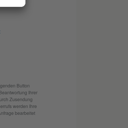
t
lgenden Button
 Beantwortung Ihrer
 durch Zusendung
errufs werden Ihre
nfrage bearbeitet