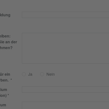
ildung
iben:
ie an der
nehmen?
ür ein
Ja
Nein
rben.
dium
ion)
rum