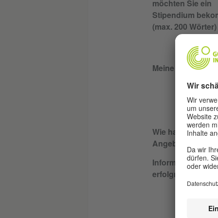
möchten Sie ein
Stipendium bek
(max. 200 Wörter)
Meine Programm
Wie haben Sie vo
Angebot erfahre
Informationen zur
erfolgreichen Tei