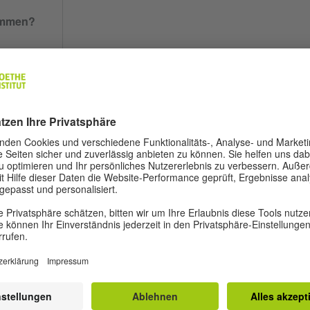
ommen?
e
SPARK
GAPP
Ich mache den Kurs in Zusammenhang mit
einem dieser Programme.
n diesem
n?
ja
lnahme
Ich bestätige, dass ich die Informationen zur
erfolgreichen Teilnahme am Kurs zur Kenntn
genommen habe. (www.goethe.de/usa/dll -