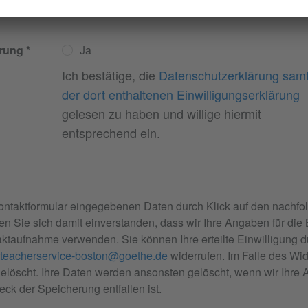
"allgemeine Informationen zur Fortbildung")
rung
Ja
Ich bestätige, die
Datenschutzerklärung sam
der dort enthaltenen Einwilligungserklärung
gelesen zu haben und willige hiermit
entsprechend ein.
ontaktformular eingegebenen Daten durch Klick auf den nachfo
en Sie sich damit einverstanden, dass wir Ihre Angaben für die
ktaufnahme verwenden. Sie können Ihre erteilte Einwilligung
teacherservice-boston@goethe.de
widerrufen. Im Falle des Wid
öscht. Ihre Daten werden ansonsten gelöscht, wenn wir Ihre A
ck der Speicherung entfallen ist.