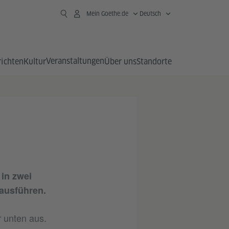
Mein Goethe.de
Deutsch
Veranstaltungen
richten
Kultur
Über uns
Standorte
 in
zwei
ausführen.
 unten aus.