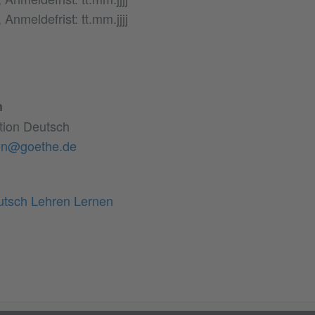
, Anmeldefrist: tt.mm.jjjj
n
tion Deutsch
son@goethe.de
utsch Lehren Lernen