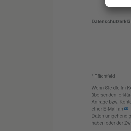
Datenschutzerklä
* Pflichtfeld
Wenn Sie die im K
übersenden, erklär
Anfrage bzw. Konta
einer E-Mail an
Daten umgehend gel
haben oder der Zwe