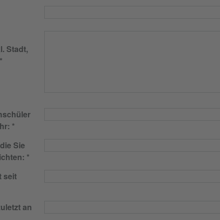
. Stadt,
hschüler
hr:
die Sie
ichten:
 seit
uletzt an