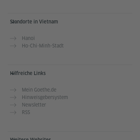
Service- und Informationsbereich
Standorte in Vietnam
Hanoi
Ho-Chi-Minh-Stadt
Hilfreiche Links
Mein Goethe.de
Hinweisgebersystem
Newsletter
RSS
Weitere Websites