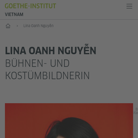
VIETNAM
Start
Lina Oanh Nguyễn
LINA OANH NGUYỄN
BÜHNEN- UND
KOSTÜMBILDNERIN
Bi
Kle