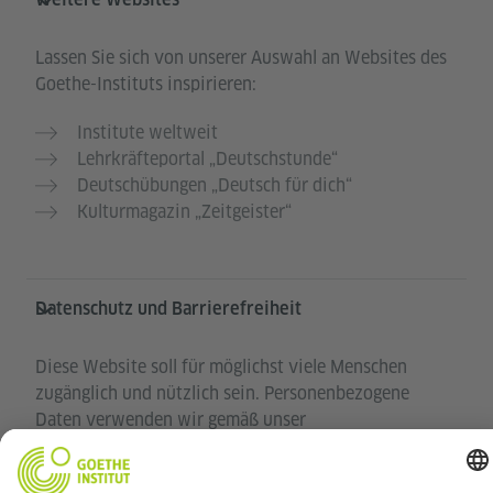
Lassen Sie sich von unserer Auswahl an Websites des
Goethe-Instituts inspirieren:
Institute weltweit
Lehrkräfteportal „Deutschstunde“
Deutschübungen „Deutsch für dich“
Kulturmagazin „Zeitgeister“
Datenschutz und Barrierefreiheit
Diese Website soll für möglichst viele Menschen
zugänglich und nützlich sein. Personenbezogene
Daten verwenden wir gemäß unser
Datenschutzrichtlinie.