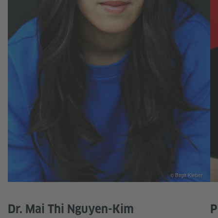
© Birgit Kleber
Dr. Mai Thi Nguyen-Kim
P