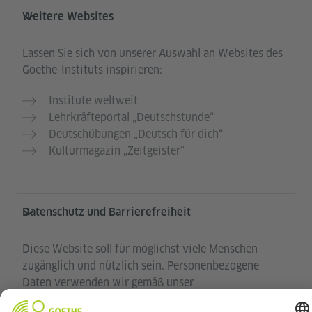
Weitere Websites
Lassen Sie sich von unserer Auswahl an Websites des
Goethe-Instituts inspirieren:
Institute weltweit
Lehrkräfteportal „Deutschstunde“
Deutschübungen „Deutsch für dich“
Kulturmagazin „Zeitgeister“
Datenschutz und Barrierefreiheit
Diese Website soll für möglichst viele Menschen
zugänglich und nützlich sein. Personenbezogene
Daten verwenden wir gemäß unser
Datenschutzrichtlinie.