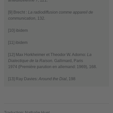
antédiluvienne ?
, 121.
[9] Brecht :
La radiodiffusion comme appareil de
communication
, 132.
[10] ibidem
[11] ibidem
[12] Max Horkheimer et Theodor W. Adorno:
La
Dialectique de la Raison.
Gallimard, Paris
1974 (Première parution en allemand: 1969), 168.
[13] Ray Davies:
Around the Dial
, 198
Traduction: Nathalie Huet