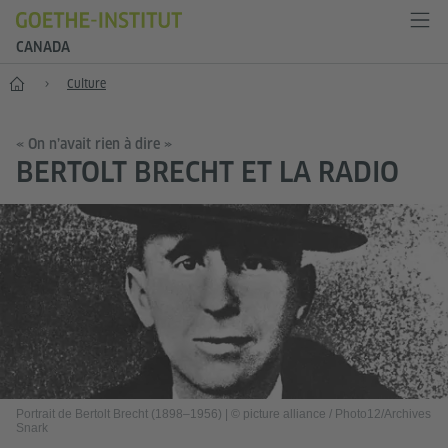
CANADA
Accueil
Culture
« On n’avait rien à dire »
BERTOLT BRECHT ET LA RADIO
Portrait de Bertolt Brecht (1898–1956)
|
© picture alliance / Photo12/Archives
Snark