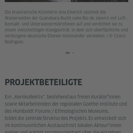
Die brasilianische Künstlerin Ana Emerich zeichnet die
In
Wasserwelten der Guanabara-Bucht nahe Rio de Janeiro mit Luft-,
Go
Kontakt- und Unterwassermikrofonen auf und verdichtet sie zu
ei
einem vielschichtigen Klangporträt, in dem sich oberflächliche und
Öl
verborgene akustische Ebenen miteinander verweben.
|
© Cícero
da
Rodrigues
Lu
PROJEKTBETEILIGTE
Ein „Kernkollektiv“, bestehend aus freien Kurator*innen
sowie Mitarbeitenden der regionalen Goethe-Institute und
des Humboldt Forums / Ethnologischen Museums,
bildet die zentrale Struktur des Projekts. Es entwickelt sich
im kontinuierlichen Austausch mit lokalen Akteur*innen
weiter und wächst prozessorientiert über die einzelnen