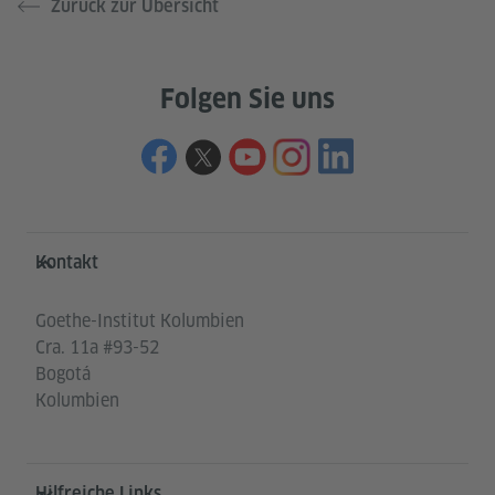
Zurück zur Übersicht
Folgen Sie uns
Service- und Informationsbereich
Kontakt
Goethe-Institut Kolumbien
Cra. 11a #93-52
Bogotá
Kolumbien
Hilfreiche Links