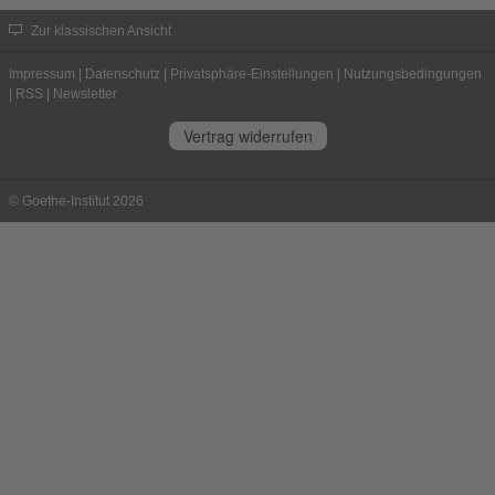
Zur klassischen Ansicht
Impressum
|
Datenschutz
|
Privatsphäre-Einstellungen
|
Nutzungsbedingungen
|
RSS
|
Newsletter
Vertrag widerrufen
© Goethe-Institut 2026