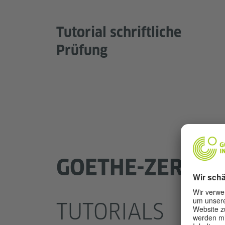
Tutorial schriftliche
Prüfung
GOETHE-ZERTIFI
TUTORIALS