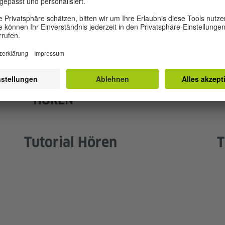
Tutorial Hören
T