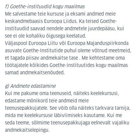
f) Goethe-instituudid kogu maailmas
Me salvestame teie kursuse ja eksami andmed meie
keskandmebaasis Euroopa Liidus. Ka teised Goethe-
instituudid saavad nendele andmetele juurdepääsu, kui
see ei ole kohaliku õigusega keelatud.
Väljaspool Euroopa Liitu või Euroopa Majanduspiirkonda
asuvate Goethe-Institutide puhul oleme võtnud meetmeid,
et tagada piisav andmekaitse tase . Me kehtestame oma
töötajatele kõikides Goethe-instituutides kogu maailmas
samad andmekaitsenõuded.
g) Andmete edastamine
Kui me pakume oma teenuseid, näiteks keelekursusi,
edastame mõnikord teie andmeid meie
teenusepakkujatele. See võib olla näiteks tarkvara tarnija,
mida me keelekursuse läbiviimiseks kasutame. Kui me
seda teeme, sõlmime teenusepakkujaga eelnevalt vajaliku
andmekaitselepingu.