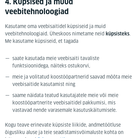
4. Küpsised ja muud
veebitehnoloogiad
Kasutame oma veebisaitidel küpsiseid ja muid
veebitehnoloogiaid. Üheskoos nimetame neid
.
küpsisteks
Me kasutame küpsiseid, et tagada
saate kasutada meie veebisaiti tavaliste
funktsioonidega, näiteks ostukorvi,
meie ja volitatud koostööpartnerid saavad mõõta meie
veebisaitide kasutamist ning
saame näidata teatud kasutajatele meie või meie
koostööpartnerite veebisaitidel pakkumisi, mis
vastavad nende varasemale kasutuskäitumisele.
Kogu teave erinevate küpsiste liikide, andmetöötluse
õigusliku aluse ja teie seadistamisvõimaluste kohta on