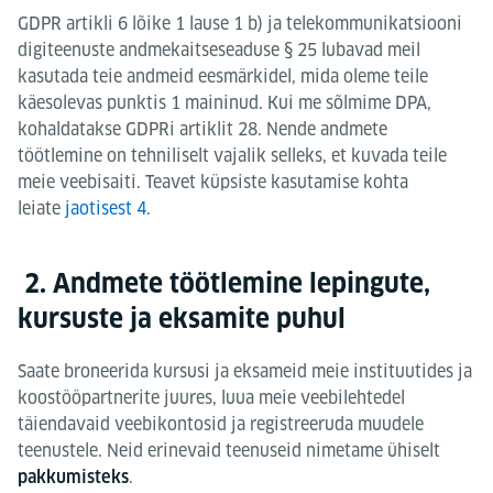
GDPR artikli 6 lõike 1 lause 1 b) ja telekommunikatsiooni
digiteenuste andmekaitseseaduse § 25 lubavad meil
kasutada teie andmeid eesmärkidel, mida oleme teile
käesolevas punktis 1 maininud. Kui me sõlmime DPA,
kohaldatakse GDPRi artiklit 28. Nende andmete
töötlemine on tehniliselt vajalik selleks, et kuvada teile
meie veebisaiti. Teavet küpsiste kasutamise kohta
leiate
jaotisest 4
.
2. Andmete töötlemine lepingute,
kursuste ja eksamite puhul
Saate broneerida kursusi ja eksameid meie instituutides ja
koostööpartnerite juures, luua meie veebilehtedel
täiendavaid veebikontosid ja registreeruda muudele
teenustele. Neid erinevaid teenuseid nimetame ühiselt
.
pakkumisteks