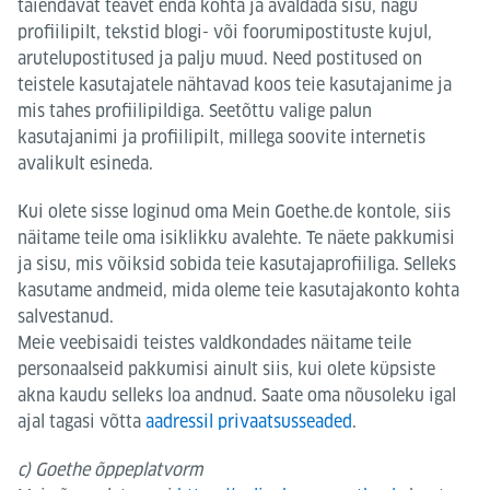
täiendavat teavet enda kohta ja avaldada sisu, nagu
profiilipilt, tekstid blogi- või foorumipostituste kujul,
arutelupostitused ja palju muud. Need postitused on
teistele kasutajatele nähtavad koos teie kasutajanime ja
mis tahes profiilipildiga. Seetõttu valige palun
kasutajanimi ja profiilipilt, millega soovite internetis
avalikult esineda.
Kui olete sisse loginud oma Mein Goethe.de kontole, siis
näitame teile oma isiklikku avalehte. Te näete pakkumisi
ja sisu, mis võiksid sobida teie kasutajaprofiiliga. Selleks
kasutame andmeid, mida oleme teie kasutajakonto kohta
salvestanud.
Meie veebisaidi teistes valdkondades näitame teile
personaalseid pakkumisi ainult siis, kui olete küpsiste
akna kaudu selleks loa andnud. Saate oma nõusoleku igal
ajal tagasi võtta
aadressil privaatsusseaded
.
c) Goethe õppeplatvorm