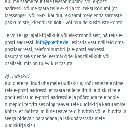
Kui me saame teilt teie telefoninumbri või e-posti
aadressi, võime saata teile e-kirja või tekstisõnumi (nt
Messengeri või SMSi kaudu) reklaami meie enda sarnaste
pakkumiste, kliendirahulolu- või muude küsitluste kohta.
Te võite igal ajal kirjalikult või elektrooniliselt, näiteks e-
posti aadressil
info@goethe.de
, esitada vastuväiteid oma
postiaadressi, telefoninumbri ja e-posti aadressi
kasutamiseks nendel eesmärkidel kas täielikult või
osaliselt, mis on tulevikus tasuta.
b) Uudiskiri
Kui olete tellinud ühe meie uudiskirja, töötleme teie nime,
teie e-posti aadressi, et saata teile tellitud uudiskiri teie
poolt esitatud e-posti aadressile ja pöörduda teie poole
nimepidi tervituses ning teavet teie uudiskirja kasutamise
kohta, et mõista, milline teave teid huvitab või ei huvita ja
seega pidevalt parandada ja isikupärastada meie
uudiskirja sisu.