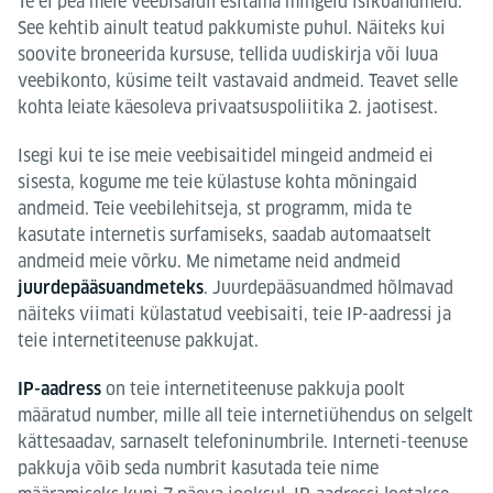
Te ei pea meie veebisaidil esitama mingeid isikuandmeid.
See kehtib ainult teatud pakkumiste puhul. Näiteks kui
soovite broneerida kursuse, tellida uudiskirja või luua
veebikonto, küsime teilt vastavaid andmeid. Teavet selle
kohta leiate käesoleva privaatsuspoliitika 2. jaotisest.
Isegi kui te ise meie veebisaitidel mingeid andmeid ei
sisesta, kogume me teie külastuse kohta mõningaid
andmeid. Teie veebilehitseja, st programm, mida te
kasutate internetis surfamiseks, saadab automaatselt
andmeid meie võrku. Me nimetame neid andmeid
. Juurdepääsuandmed hõlmavad
juurdepääsuandmeteks
näiteks viimati külastatud veebisaiti, teie IP-aadressi ja
teie internetiteenuse pakkujat.
on teie internetiteenuse pakkuja poolt
IP-aadress
määratud number, mille all teie internetiühendus on selgelt
kättesaadav, sarnaselt telefoninumbrile. Interneti-teenuse
pakkuja võib seda numbrit kasutada teie nime