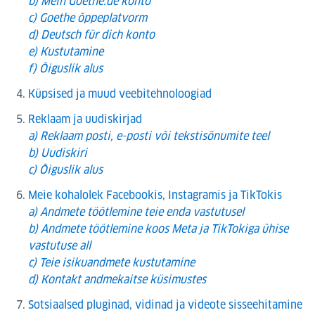
b) Mein Goethe.de konto
c) Goethe õppeplatvorm
d) Deutsch für dich konto
e) Kustutamine
f) Õiguslik alus
Küpsised ja muud veebitehnoloogiad
Reklaam ja uudiskirjad
a) Reklaam posti, e-posti või tekstisõnumite teel
b) Uudiskiri
c) Õiguslik alus
Meie kohalolek Facebookis, Instagramis ja TikTokis
a) Andmete töötlemine teie enda vastutusel
b) Andmete töötlemine koos Meta ja TikTokiga ühise
vastutuse all
c) Teie isikuandmete kustutamine
d) Kontakt andmekaitse küsimustes
Sotsiaalsed pluginad, vidinad ja videote sisseehitamine