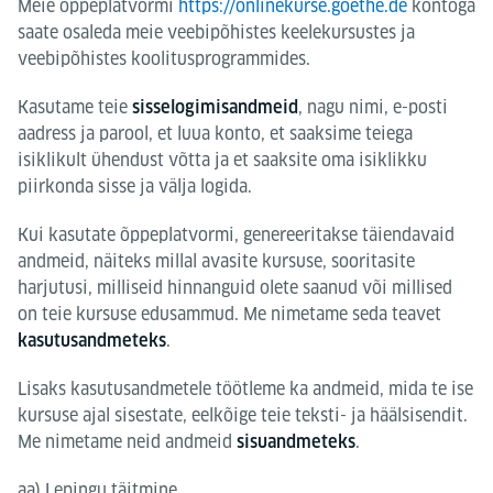
Meie õppeplatvormi
https://onlinekurse.goethe.de
kontoga
saate osaleda meie veebipõhistes keelekursustes ja
veebipõhistes koolitusprogrammides.
Kasutame teie
, nagu nimi, e-posti
sisselogimisandmeid
aadress ja parool, et luua konto, et saaksime teiega
isiklikult ühendust võtta ja et saaksite oma isiklikku
piirkonda sisse ja välja logida.
Kui kasutate õppeplatvormi, genereeritakse täiendavaid
andmeid, näiteks millal avasite kursuse, sooritasite
harjutusi, milliseid hinnanguid olete saanud või millised
on teie kursuse edusammud. Me nimetame seda teavet
.
kasutusandmeteks
Lisaks kasutusandmetele töötleme ka andmeid, mida te ise
kursuse ajal sisestate, eelkõige teie teksti- ja häälsisendit.
Me nimetame neid andmeid
.
sisuandmeteks
aa) Lepingu täitmine