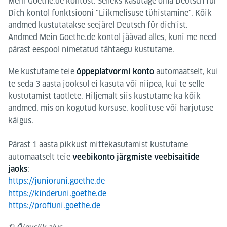
Mein Goethe.de kontost. Selleks kasutage oma Deutsch für
Dich kontol funktsiooni "Liikmelisuse tühistamine". Kõik
andmed kustutatakse seejärel Deutsch für dich'ist.
Andmed Mein Goethe.de kontol jäävad alles, kuni me need
pärast eespool nimetatud tähtaegu kustutame.
Me kustutame teie
automaatselt, kui
õppeplatvormi konto
te seda 3 aasta jooksul ei kasuta või niipea, kui te selle
kustutamist taotlete. Hiljemalt siis kustutame ka kõik
andmed, mis on kogutud kursuse, koolituse või harjutuse
käigus.
Pärast 1 aasta pikkust mittekasutamist kustutame
automaatselt teie
veebikonto järgmiste veebisaitide
:
jaoks
https://junioruni.goethe.de
https://kinderuni.goethe.de
https://profiuni.goethe.de