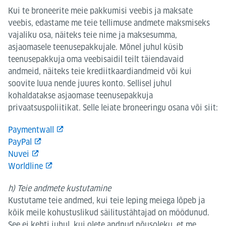
Kui te broneerite meie pakkumisi veebis ja maksate
veebis, edastame me teie tellimuse andmete maksmiseks
vajaliku osa, näiteks teie nime ja maksesumma,
asjaomasele teenusepakkujale. Mõnel juhul küsib
teenusepakkuja oma veebisaidil teilt täiendavaid
andmeid, näiteks teie krediitkaardiandmeid või kui
soovite luua nende juures konto. Sellisel juhul
kohaldatakse asjaomase teenusepakkuja
privaatsuspoliitikat. Selle leiate broneeringu osana või siit:
Paymentwall
PayPal
Nuvei
Worldline
h) Teie andmete kustutamine
Kustutame teie andmed, kui teie leping meiega lõpeb ja
kõik meile kohustuslikud säilitustähtajad on möödunud.
See ei kehti juhul, kui olete andnud nõusoleku, et me