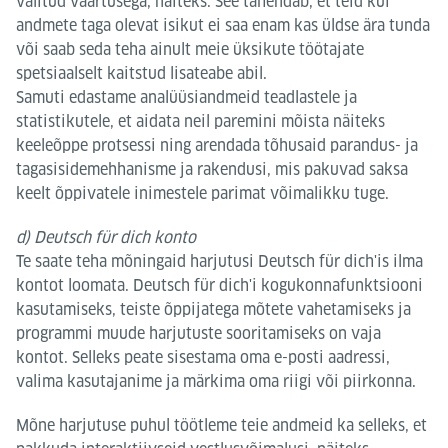
valitud väärtusega, näiteks. See tähendab, et teid kui
andmete taga olevat isikut ei saa enam kas üldse ära tunda
või saab seda teha ainult meie üksikute töötajate
spetsiaalselt kaitstud lisateabe abil.
Samuti edastame analüüsiandmeid teadlastele ja
statistikutele, et aidata neil paremini mõista näiteks
keeleõppe protsessi ning arendada tõhusaid parandus- ja
tagasisidemehhanisme ja rakendusi, mis pakuvad saksa
keelt õppivatele inimestele parimat võimalikku tuge.
d) Deutsch für dich konto
Te saate teha mõningaid harjutusi Deutsch für dich'is ilma
kontot loomata. Deutsch für dich'i kogukonnafunktsiooni
kasutamiseks, teiste õppijatega mõtete vahetamiseks ja
programmi muude harjutuste sooritamiseks on vaja
kontot. Selleks peate sisestama oma e-posti aadressi,
valima kasutajanime ja märkima oma riigi või piirkonna.
Mõne harjutuse puhul töötleme teie andmeid ka selleks, et