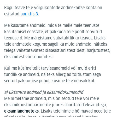
Kogu teave teie võrgukontode andmekaitse kohta on
esitatud
punktis 3
.
Me kasutame andmeid, mida te meile meie teenuste
kasutamisel edastate, et pakkuda teie poolt soovitud
teenuseid. Me märgistame vabatahtlikku teavet. Lisaks
teie andmetele kogume sageli ka muid andmeid, näiteks
teiega vahetatavatest sisseastumistestidest, harjutustest,
eksamitest või sõnumitest.
Kui me küsime teilt terviseandmeid või muid eriti
tundlikke andmeid, näiteks allergiad toitlustamisega
seotud pakkumise puhul, küsime teie nõusolekut.
a) Eksamite andmed ja eksamidokumendid
Me nimetame andmeid, mis on seotud teie või meie
eksamikoostööpartnerite juures sooritatud eksamitega,
. Lisaks teie nimele hõlmavad need teie
eksamiandmeteks