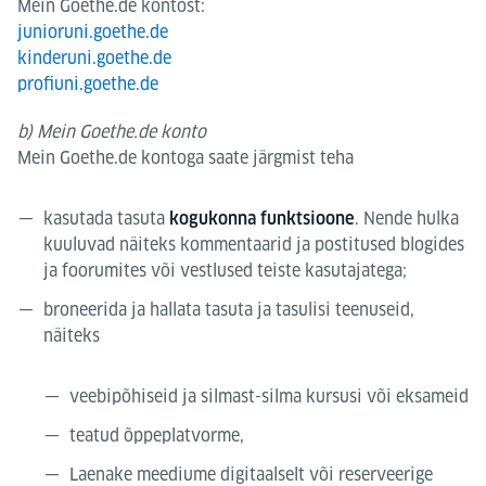
Mein Goethe.de kontost:
junioruni.goethe.de
kinderuni.goethe.de
profiuni.goethe.de
b) Mein Goethe.de konto
Mein Goethe.de kontoga saate järgmist teha
kasutada tasuta
. Nende hulka
kogukonna funktsioone
kuuluvad näiteks kommentaarid ja postitused blogides
ja foorumites või vestlused teiste kasutajatega;
broneerida ja hallata tasuta ja tasulisi teenuseid,
näiteks
veebipõhiseid ja silmast-silma kursusi või eksameid
teatud õppeplatvorme,
Laenake meediume digitaalselt või reserveerige