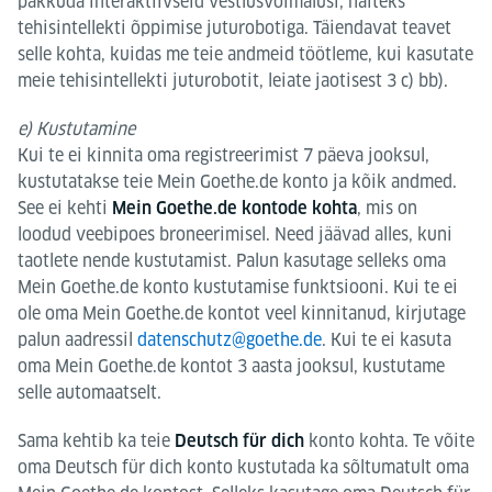
pakkuda interaktiivseid vestlusvõimalusi, näiteks
tehisintellekti õppimise juturobotiga. Täiendavat teavet
selle kohta, kuidas me teie andmeid töötleme, kui kasutate
meie tehisintellekti juturobotit, leiate jaotisest 3 c) bb).
e) Kustutamine
Kui te ei kinnita oma registreerimist 7 päeva jooksul,
kustutatakse teie Mein Goethe.de konto ja kõik andmed.
See ei kehti
, mis on
Mein Goethe.de kontode kohta
loodud veebipoes broneerimisel. Need jäävad alles, kuni
taotlete nende kustutamist. Palun kasutage selleks oma
Mein Goethe.de konto kustutamise funktsiooni. Kui te ei
ole oma Mein Goethe.de kontot veel kinnitanud, kirjutage
palun aadressil
datenschutz@goethe.de
. Kui te ei kasuta
oma Mein Goethe.de kontot 3 aasta jooksul, kustutame
selle automaatselt.
Sama kehtib ka teie
konto kohta. Te võite
Deutsch für dich
oma Deutsch für dich konto kustutada ka sõltumatult oma