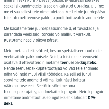
määramiseks kuni 7 päeva jooksul. IP-aadressi loetakse
seega isikuandmeteks ja see on kaitstud GDPRiga. Oluline:
me ei saa sellest teie nime tuletada. Meil ei ole juurdepääsu
teie internetiteenuse pakkuja poolt hoitavatele andmetele.
Me kasutame teie juurdepääsuandmeid, et tuvastada ja
parandada veebisaidi tõrkeid võimalikult varakult.
Kustutame need 7 päeva pärast.
Meid toetavad ettevõtted, kes on spetsialiseerunud meie
veebisaitide pakkumisele. Neid ja teisi meile teenuseid
osutavaid ettevõtteid nimetame
.
teenusepakkujateks
Nende teenusepakkujate töötajad võivad teie andmeid
näha või neid muul viisil töödelda. Ka sellisel juhul
soovime teie andmeid võimalikult hästi kaitsta
väärkasutuse eest. Seetõttu sõlmime oma
teenusepakkujatega andmekaitselepinguid. Neid lepinguid
nimetame andmetöötluslepinguteks ehk lühidalt
DPA-
.
deks