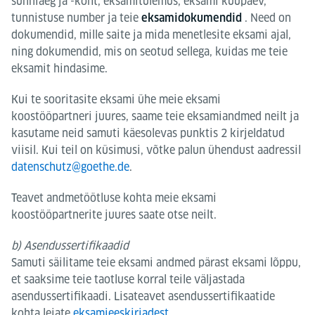
sünniaeg ja -koht, eksamitulemus, eksami kuupäev,
tunnistuse number ja teie
. Need on
eksamidokumendid
dokumendid, mille saite ja mida menetlesite eksami ajal,
ning dokumendid, mis on seotud sellega, kuidas me teie
eksamit hindasime.
Kui te sooritasite eksami ühe meie eksami
koostööpartneri juures, saame teie eksamiandmed neilt ja
kasutame neid samuti käesolevas punktis 2 kirjeldatud
viisil. Kui teil on küsimusi, võtke palun ühendust aadressil
datenschutz@goethe.de
.
Teavet andmetöötluse kohta meie eksami
koostööpartnerite juures saate otse neilt.
b) Asendussertifikaadid
Samuti säilitame teie eksami andmed pärast eksami lõppu,
et saaksime teie taotluse korral teile väljastada
asendussertifikaadi. Lisateavet asendussertifikaatide
kohta leiate
eksamieeskirjadest
.