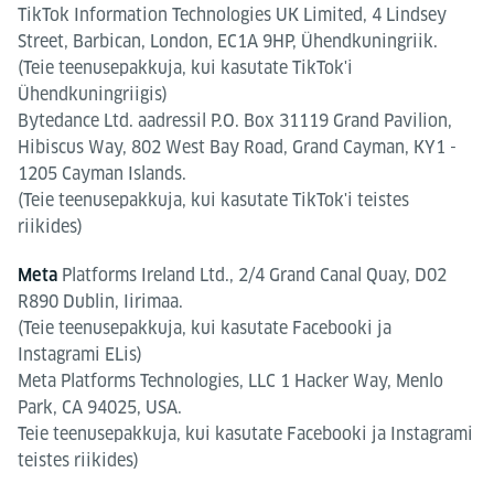
TikTok Information Technologies UK Limited, 4 Lindsey
Street, Barbican, London, EC1A 9HP, Ühendkuningriik.
(Teie teenusepakkuja, kui kasutate TikTok'i
Ühendkuningriigis)
Bytedance Ltd. aadressil P.O. Box 31119 Grand Pavilion,
Hibiscus Way, 802 West Bay Road, Grand Cayman, KY1 -
1205 Cayman Islands.
(Teie teenusepakkuja, kui kasutate TikTok'i teistes
riikides)
Platforms Ireland Ltd., 2/4 Grand Canal Quay, D02
Meta
R890 Dublin, Iirimaa.
(Teie teenusepakkuja, kui kasutate Facebooki ja
Instagrami ELis)
Meta Platforms Technologies, LLC 1 Hacker Way, Menlo
Park, CA 94025, USA.
Teie teenusepakkuja, kui kasutate Facebooki ja Instagrami
teistes riikides)