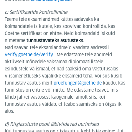
c) Sertifikaatide kontrollimine
Teeme teie eksamiandmed kättesaadavaks ka
kolmandatele isikutele, kes soovivad kontrollida, kas
Goethe sertifikaat on ehtne. Neid kolmandaid isikuid
nimetame
.
tunnustavateks asutusteks
Nad saavad teie eksamiandmeid vaadata aadressil
verify.goethe.de/verify
. Me edastame teie andmeid
aktiivselt mõnedele Saksamaa diplomaatilistele
esindustele välismaal, et nad saaksid oma vastutusalas
viisamenetluseks vajalikke eksameid teha. Või siis küsib
tunnustav asutus meilt
pruefungen@goethe.de
kaudu, kas
tunnistus on ehtne või mitte. Me edastame teavet, mis
läheb jah/ei vastusest kaugemale, ainult siis, kui
tunnustav asutus väidab, et teabe saamiseks on õiguslik
alus.
d) Riigiasutuste poolt läbiviidavad uurimised
Kui tunnustav asutus on riigiasutus, kehtib järgmine: Kui