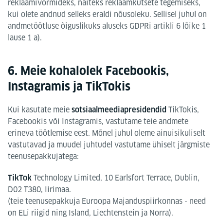
reklaamivormideks, näiteks reklaamkutsete tegemiseks,
kui olete andnud selleks eraldi nõusoleku. Sellisel juhul on
andmetöötluse õiguslikuks aluseks GDPRi artikli 6 lõike 1
lause 1 a).
6. Meie kohalolek Facebookis,
Instagramis ja TikTokis
Kui kasutate meie
TikTokis,
sotsiaalmeediapresidendid
Facebookis või Instagramis, vastutame teie andmete
erineva töötlemise eest. Mõnel juhul oleme ainuisikuliselt
vastutavad ja muudel juhtudel vastutame ühiselt järgmiste
teenusepakkujatega:
Technology Limited, 10 Earlsfort Terrace, Dublin,
TikTok
D02 T380, Iirimaa.
(teie teenusepakkuja Euroopa Majanduspiirkonnas - need
on ELi riigid ning Island, Liechtenstein ja Norra).