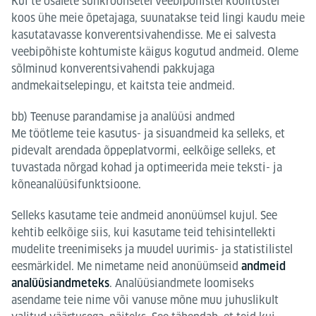
Kui te osalete sünkroonsetel veebipõhistel koolitustel
koos ühe meie õpetajaga, suunatakse teid lingi kaudu meie
kasutatavasse konverentsivahendisse. Me ei salvesta
veebipõhiste kohtumiste käigus kogutud andmeid. Oleme
sõlminud konverentsivahendi pakkujaga
andmekaitselepingu, et kaitsta teie andmeid.
bb) Teenuse parandamise ja analüüsi andmed
Me töötleme teie kasutus- ja sisuandmeid ka selleks, et
pidevalt arendada õppeplatvormi, eelkõige selleks, et
tuvastada nõrgad kohad ja optimeerida meie teksti- ja
kõneanalüüsifunktsioone.
Selleks kasutame teie andmeid anonüümsel kujul. See
kehtib eelkõige siis, kui kasutame teid tehisintellekti
mudelite treenimiseks ja muudel uurimis- ja statistilistel
eesmärkidel. Me nimetame neid anonüümseid
andmeid
. Analüüsiandmete loomiseks
analüüsiandmeteks
asendame teie nime või vanuse mõne muu juhuslikult