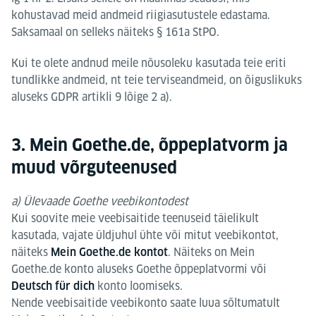
kohustavad meid andmeid riigiasutustele edastama.
Saksamaal on selleks näiteks § 161a StPO.
Kui te olete andnud meile nõusoleku kasutada teie eriti
tundlikke andmeid, nt teie terviseandmeid, on õiguslikuks
aluseks GDPR artikli 9 lõige 2 a).
3. Mein Goethe.de, õppeplatvorm ja
muud võrguteenused
a) Ülevaade Goethe veebikontodest
Kui soovite meie veebisaitide teenuseid täielikult
kasutada, vajate üldjuhul ühte või mitut veebikontot,
näiteks
. Näiteks on Mein
Mein Goethe.de kontot
Goethe.de konto aluseks Goethe õppeplatvormi või
konto loomiseks.
Deutsch für dich
Nende veebisaitide veebikonto saate luua sõltumatult