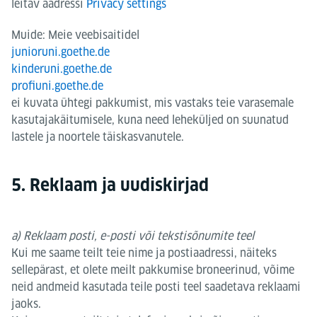
leitav aadressi
Privacy settings
Muide: Meie veebisaitidel
junioruni.goethe.de
kinderuni.goethe.de
profiuni.goethe.de
ei kuvata ühtegi pakkumist, mis vastaks teie varasemale
kasutajakäitumisele, kuna need leheküljed on suunatud
lastele ja noortele täiskasvanutele.
5. Reklaam ja uudiskirjad
a) Reklaam posti, e-posti või tekstisõnumite teel
Kui me saame teilt teie nime ja postiaadressi, näiteks
sellepärast, et olete meilt pakkumise broneerinud, võime
neid andmeid kasutada teile posti teel saadetava reklaami
jaoks.