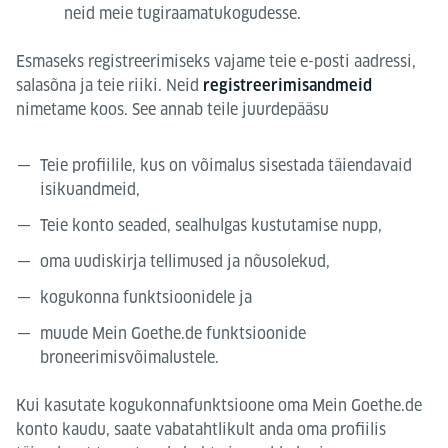
neid meie tugiraamatukogudesse.
Esmaseks registreerimiseks vajame teie e-posti aadressi,
salasõna ja teie riiki. Neid
registreerimisandmeid
nimetame koos. See annab teile juurdepääsu
Teie profiilile, kus on võimalus sisestada täiendavaid
isikuandmeid,
Teie konto seaded, sealhulgas kustutamise nupp,
oma uudiskirja tellimused ja nõusolekud,
kogukonna funktsioonidele ja
muude Mein Goethe.de funktsioonide
broneerimisvõimalustele.
Kui kasutate kogukonnafunktsioone oma Mein Goethe.de
konto kaudu, saate vabatahtlikult anda oma profiilis