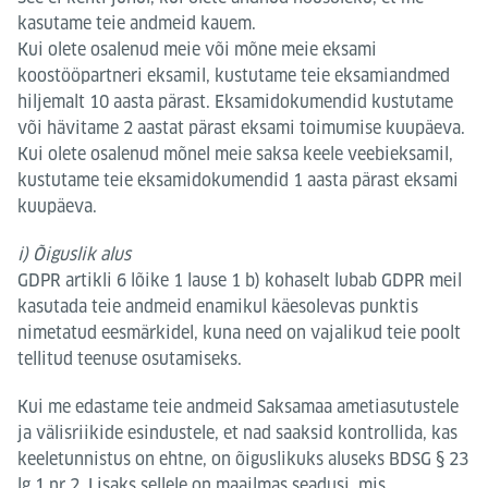
kasutame teie andmeid kauem.
Kui olete osalenud meie või mõne meie eksami
koostööpartneri eksamil, kustutame teie eksamiandmed
hiljemalt 10 aasta pärast. Eksamidokumendid kustutame
või hävitame 2 aastat pärast eksami toimumise kuupäeva.
Kui olete osalenud mõnel meie saksa keele veebieksamil,
kustutame teie eksamidokumendid 1 aasta pärast eksami
kuupäeva.
i) Õiguslik alus
GDPR artikli 6 lõike 1 lause 1 b) kohaselt lubab GDPR meil
kasutada teie andmeid enamikul käesolevas punktis
nimetatud eesmärkidel, kuna need on vajalikud teie poolt
tellitud teenuse osutamiseks.
Kui me edastame teie andmeid Saksamaa ametiasutustele
ja välisriikide esindustele, et nad saaksid kontrollida, kas
keeletunnistus on ehtne, on õiguslikuks aluseks BDSG § 23
lg 1 nr 2. Lisaks sellele on maailmas seadusi, mis