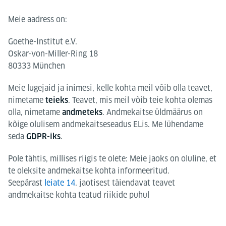
Meie aadress on:
Goethe-Institut e.V.
Oskar-von-Miller-Ring 18
80333 München
Meie lugejaid ja inimesi, kelle kohta meil võib olla teavet,
nimetame
. Teavet, mis meil võib teie kohta olemas
teieks
olla, nimetame
. Andmekaitse üldmäärus on
andmeteks
kõige olulisem andmekaitseseadus ELis. Me lühendame
seda
.
GDPR-iks
Pole tähtis, millises riigis te olete: Meie jaoks on oluline, et
te oleksite andmekaitse kohta informeeritud.
Seepärast
leiate 14
. jaotisest täiendavat teavet
andmekaitse kohta teatud riikide puhul