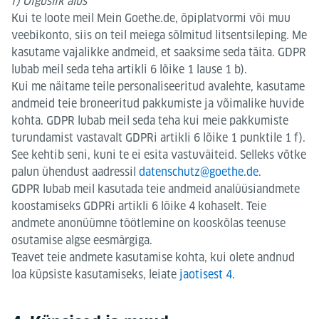
f) Õiguslik alus
Kui te loote meil Mein Goethe.de, õpiplatvormi või muu
veebikonto, siis on teil meiega sõlmitud litsentsileping. Me
kasutame vajalikke andmeid, et saaksime seda täita. GDPR
lubab meil seda teha artikli 6 lõike 1 lause 1 b).
Kui me näitame teile personaliseeritud avalehte, kasutame
andmeid teie broneeritud pakkumiste ja võimalike huvide
kohta. GDPR lubab meil seda teha kui meie pakkumiste
turundamist vastavalt GDPRi artikli 6 lõike 1 punktile 1 f).
See kehtib seni, kuni te ei esita vastuväiteid. Selleks võtke
palun ühendust aadressil
datenschutz@goethe.de
.
GDPR lubab meil kasutada teie andmeid analüüsiandmete
koostamiseks GDPRi artikli 6 lõike 4 kohaselt. Teie
andmete anonüümne töötlemine on kooskõlas teenuse
osutamise algse eesmärgiga.
Teavet teie andmete kasutamise kohta, kui olete andnud
loa küpsiste kasutamiseks, leiate
jaotisest 4.