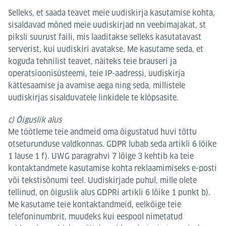
Selleks, et saada teavet meie uudiskirja kasutamise kohta,
sisaldavad mõned meie uudiskirjad nn veebimajakat, st
piksli suurust faili, mis laaditakse selleks kasutatavast
serverist, kui uudiskiri avatakse. Me kasutame seda, et
koguda tehnilist teavet, näiteks teie brauseri ja
operatsioonisüsteemi, teie IP-aadressi, uudiskirja
kättesaamise ja avamise aega ning seda, millistele
uudiskirjas sisalduvatele linkidele te klõpsasite.
c) Õiguslik alus
Me töötleme teie andmeid oma õigustatud huvi tõttu
otseturunduse valdkonnas. GDPR lubab seda artikli 6 lõike
1 lause 1 f). UWG paragrahvi 7 lõige 3 kehtib ka teie
kontaktandmete kasutamise kohta reklaamimiseks e-posti
või tekstisõnumi teel. Uudiskirjade puhul, mille olete
tellinud, on õiguslik alus GDPRi artikli 6 lõike 1 punkt b).
Me kasutame teie kontaktandmeid, eelkõige teie
telefoninumbrit, muudeks kui eespool nimetatud