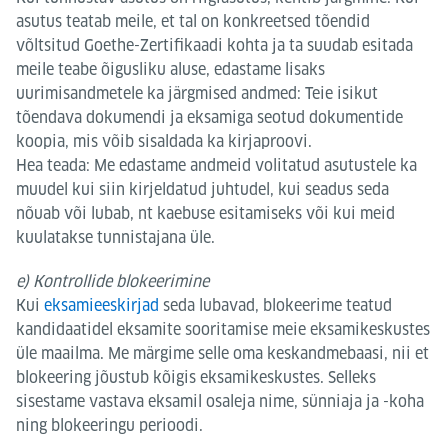
asutus teatab meile, et tal on konkreetsed tõendid
võltsitud Goethe-Zertifikaadi kohta ja ta suudab esitada
meile teabe õigusliku aluse, edastame lisaks
uurimisandmetele ka järgmised andmed: Teie isikut
tõendava dokumendi ja eksamiga seotud dokumentide
koopia, mis võib sisaldada ka kirjaproovi.
Hea teada: Me edastame andmeid volitatud asutustele ka
muudel kui siin kirjeldatud juhtudel, kui seadus seda
nõuab või lubab, nt kaebuse esitamiseks või kui meid
kuulatakse tunnistajana üle.
e) Kontrollide blokeerimine
Kui
eksamieeskirjad
seda lubavad, blokeerime teatud
kandidaatidel eksamite sooritamise meie eksamikeskustes
üle maailma. Me märgime selle oma keskandmebaasi, nii et
blokeering jõustub kõigis eksamikeskustes. Selleks
sisestame vastava eksamil osaleja nime, sünniaja ja -koha
ning blokeeringu perioodi.