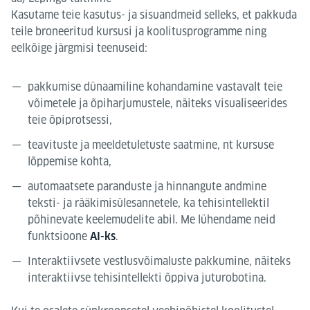
Kasutame teie kasutus- ja sisuandmeid selleks, et pakkuda
teile broneeritud kursusi ja koolitusprogramme ning
eelkõige järgmisi teenuseid:
pakkumise dünaamiline kohandamine vastavalt teie
võimetele ja õpiharjumustele, näiteks visualiseerides
teie õpiprotsessi,
teavituste ja meeldetuletuste saatmine, nt kursuse
lõppemise kohta,
automaatsete paranduste ja hinnangute andmine
teksti- ja rääkimisülesannetele, ka tehisintellektil
põhinevate keelemudelite abil. Me lühendame neid
funktsioone
.
AI-ks
Interaktiivsete vestlusvõimaluste pakkumine, näiteks
interaktiivse tehisintellekti õppiva juturobotina.