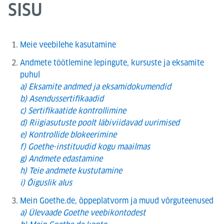
SISU
Meie veebilehe kasutamine
Andmete töötlemine lepingute, kursuste ja eksamite
puhul
a) Eksamite andmed ja eksamidokumendid
b) Asendussertifikaadid
c) Sertifikaatide kontrollimine
d) Riigiasutuste poolt läbiviidavad uurimised
e) Kontrollide blokeerimine
f) Goethe-instituudid kogu maailmas
g) Andmete edastamine
h) Teie andmete kustutamine
i) Õiguslik alus
Mein Goethe.de, õppeplatvorm ja muud võrguteenused
a) Ülevaade Goethe veebikontodest