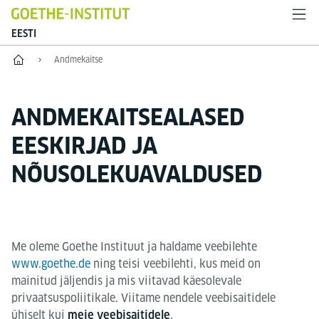
EESTI
Esileht
Andmekaitse
ANDMEKAITSEALASED
EESKIRJAD JA
NÕUSOLEKUAVALDUSED
Me oleme Goethe Instituut ja haldame veebilehte
www.goethe.de
ning teisi veebilehti, kus meid on
mainitud jäljendis ja mis viitavad käesolevale
privaatsuspoliitikale. Viitame nendele veebisaitidele
ühiselt kui
.
meie veebisaitidele