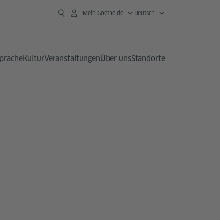
Mein Goethe.de
Deutsch
prache
Kultur
Veranstaltungen
Über uns
Standorte