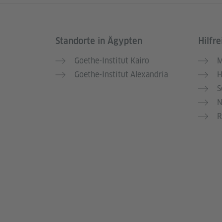
Standorte in Ägypten
Hilfre
Service- und Informationsbereich
Goethe-Institut Kairo
M
Goethe-Institut Alexandria
H
S
N
R