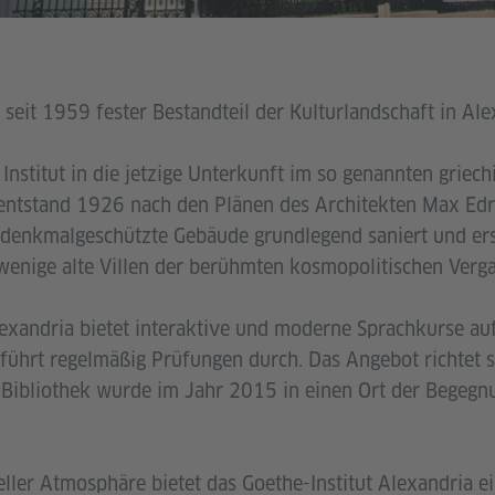
t seit 1959 fester Bestandteil der Kulturlandschaft in Ale
nstitut in die jetzige Unterkunft im so genannten griechi
 entstand 1926 nach den Plänen des Architekten Max Ed
denkmalgeschützte Gebäude grundlegend saniert und ers
wenige alte Villen der berühmten kosmopolitischen Verg
lexandria bietet interaktive und moderne Sprachkurse au
führt regelmäßig Prüfungen durch. Das Angebot richtet si
ie Bibliothek wurde im Jahr 2015 in einen Ort der Begeg
eller Atmosphäre bietet das Goethe-Institut Alexandria e