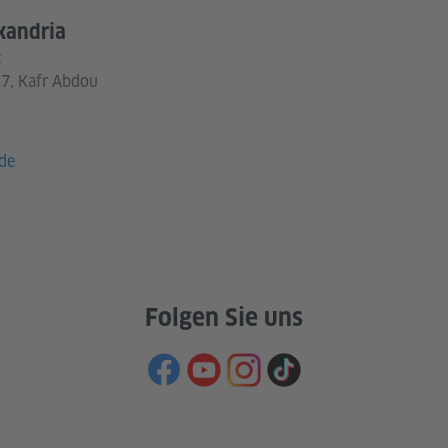
exandria
:
27, Kafr Abdou
de
Folgen Sie uns