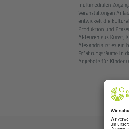
multimedialen Zugang 
Veranstaltungen Anlä
entwickelt die kulture
Produktion und Präsen
Akteuren aus Kunst, K
Alexandria ist es ein
Erfahrungsräume in d
Angebote für Kinder u