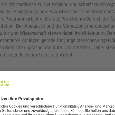
zu Informationen zu Deutschland und schafft durch rege
sse der Begegnung und des Austausches. Gemeinsam mit 
lle Programmarbeit vielfältige Projekte im Bereich der Qu
tation. Der Austausch und die Vernetzung mit deutschen
ultur und Wissenschaft stehen dabei im Mittelpunkt. Dem
 besonderes Anliegen, gerade für junge Menschen ungewö
en Bereichen Sprache und Kultur zu schaffen. Daher st
nd Jugendliche im Fokus der Arbeit.