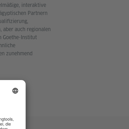
lmäßige, interaktive
ägyptischen Partnern
alifizierung,
, aber auch regionalen
 Goethe-Institut
hnliche
ehen zunehmend