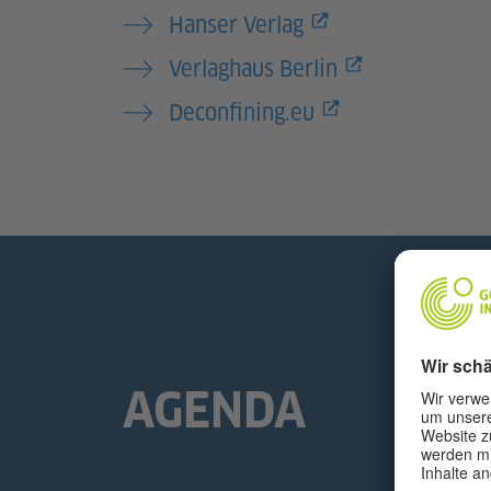
Hanser Verlag
Verlaghaus Berlin
Deconfining.eu
AGENDA