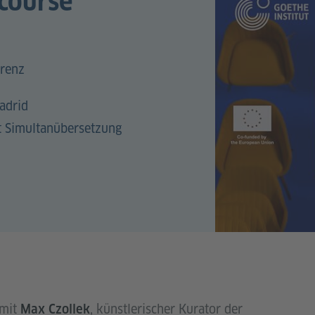
scourse
erenz
adrid
t Simultanübersetzung
 mit
, künstlerischer Kurator der
Max Czollek