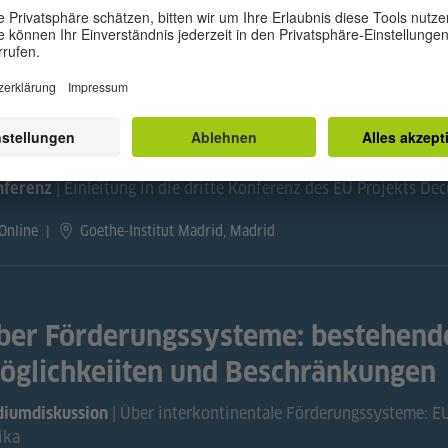
egrüßung
| Einleitung in die dritte Konferenz des EU Projekts De
nferenz
Online
|
Goethe-Institut Madrid, Madrid
ber Förderungssysteme: bestehende
öglichkeiiten und Beschränkungen
| Über interkontinentale Förderungssysteme: EU 
diumdiskussion
ika