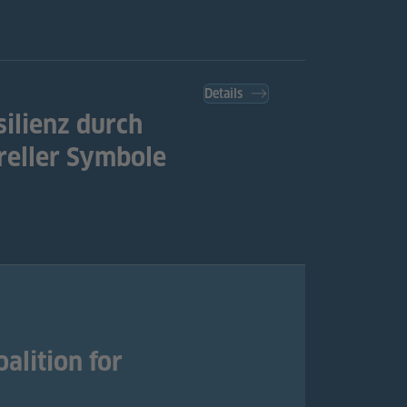
Details
silienz durch
reller Symbole
alition for