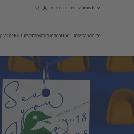
Mein Goethe.de
Deutsch
prache
Kultur
Veranstaltungen
Über uns
Standorte