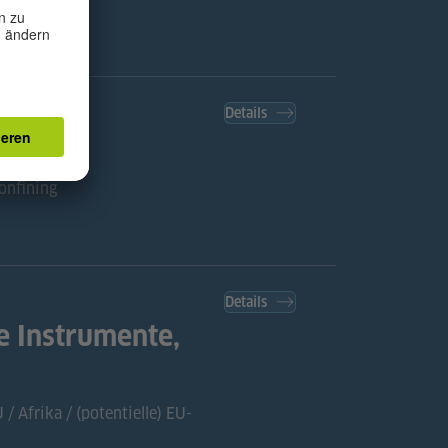
Details
confining
Details
 Instrumente,
/ Afrika / (potentielle) EU-