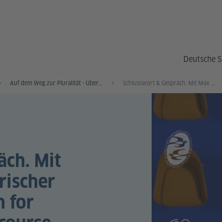
Deutsche S
Auf dem Weg zur Pluralität - Über Finanzierungssysteme und die Arbeit der Archive in den afrikanisch-europäischen Kulturbeziehungen
​​​​​​​Schlusswort & Gespräch. Mit Max Czollek, künstlerischer Kurator der Coalition for Pluralistic Public Discourse (CPPD)
präch. Mit
rischer
n for