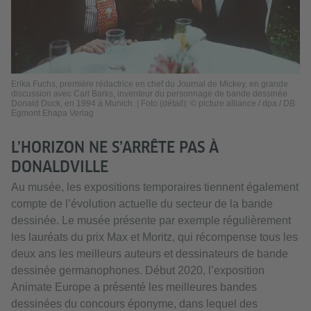
Erika Fuchs, première rédactrice en chef du Journal de Mickey, en grande
discussion avec Carl Barks, inventeur du personnage de bande dessinée
Donald Duck, en 1994 à Munich. | Foto (détail): © picture alliance / dpa / DB
Egmont Ehapa Verlag
L’HORIZON NE S’ARRÊTE PAS À
DONALDVILLE
Au musée, les expositions temporaires tiennent également
compte de l’évolution actuelle du secteur de la bande
dessinée. Le musée présente par exemple régulièrement
les lauréats du prix Max et Moritz, qui récompense tous les
deux ans les meilleurs auteurs et dessinateurs de bande
dessinée germanophones. Début 2020, l’exposition
Animate Europe a présenté les meilleures bandes
dessinées du concours éponyme, dans lequel des