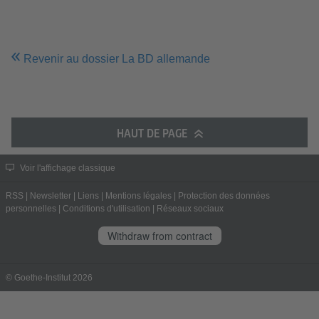
Revenir au dossier La BD allemande
HAUT DE PAGE
Voir l'affichage classique
RSS
|
Newsletter
|
Liens
|
Mentions légales
|
Protection des données
personnelles
|
Conditions d'utilisation
|
Réseaux sociaux
Withdraw from contract
© Goethe-Institut 2026