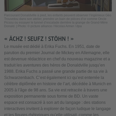
Parcourant Donaldville à pied, les enfants peuvent observer l’ingénieux Géo
Trouvetou dans son atelier, prendre un bain de pièces d’or comme Oncle
Picsou ou essayer le tunnel d’escalade derrière la grange de Grand-Mère
Donald. | Photo: © picture alliance / Nicolas Armer / dpa
« ÄCHZ ! SEUFZ ! STÖHN ! »
Le musée est dédié à Erika Fuchs. En 1951, date de
parution du premier Journal de Mickey en Allemagne, elle
est devenue rédactrice en chef du nouveau magazine et a
traduit les aventures des héros de Donaldville jusqu’en
1988. Erika Fuchs a passé une grande partie de sa vie à
Schwarzenbach. C’est également ici qu’est enterrée la
célèbre diplômée en histoire de l’art, décédée à Munich en
2005 à l’âge de 98 ans. Sa vie est retracée à travers une
exposition permanente sous forme de BD. Un vaste
espace est consacré à son art du langage : des stations
interactives invitent à explorer de façon ludique le langage
et les figures rhétoriques qu’elle utilisait, comme les