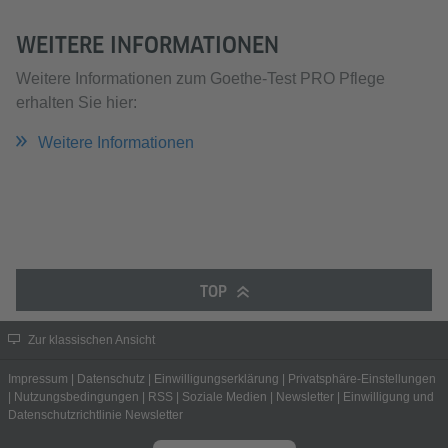
WEITERE INFORMATIONEN
Weitere Informationen zum Goethe-Test PRO Pflege
erhalten Sie hier:
Weitere Informationen
TOP
Zur klassischen Ansicht
Impressum
|
Datenschutz
|
Einwilligungserklärung
|
Privatsphäre-Einstellungen
|
Nutzungsbedingungen
|
RSS
|
Soziale Medien
|
Newsletter
|
Einwilligung und
Datenschutzrichtlinie Newsletter