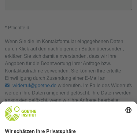
* Pflichtfeld
Wenn Sie die im Kontaktformular eingegebenen Daten
durch Klick auf den nachfolgenden Button übersenden,
erklären Sie sich damit einverstanden, dass wir Ihre
Angaben für die Beantwortung Ihrer Anfrage bzw.
Kontaktaufnahme verwenden. Sie können Ihre erteilte
Einwilligung durch Zusendung einer E-Mail an
widerruf@goethe.de
widerrufen. Im Falle des Widerrufs
werden Ihre Daten umgehend gelöscht. Ihre Daten werden
ansonsten gelöscht, wenn wir Ihre Anfrage bearbeitet
haben oder der Zweck der Speicherung entfallen ist.
Datenschutzerklärung