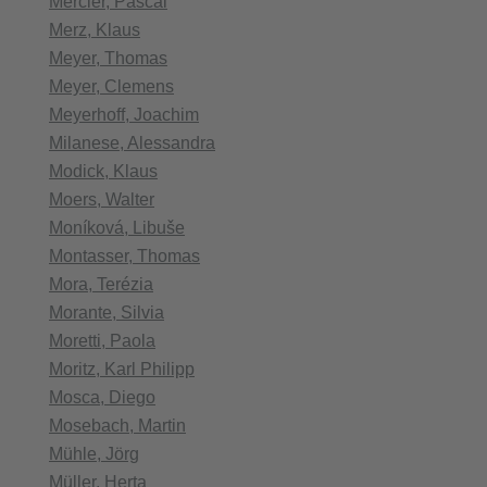
Mercier, Pascal
Merz, Klaus
Meyer, Thomas
Meyer, Clemens
Meyerhoff, Joachim
Milanese, Alessandra
Modick, Klaus
Moers, Walter
Moníková, Libuše
Montasser, Thomas
Mora, Terézia
Morante, Silvia
Moretti, Paola
Moritz, Karl Philipp
Mosca, Diego
Mosebach, Martin
Mühle, Jörg
Müller, Herta