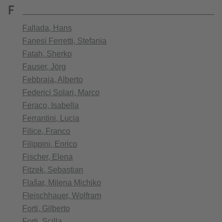
F
Fallada, Hans
Fanesi Ferretti, Stefania
Fatah, Sherko
Fauser, Jörg
Febbraja, Alberto
Federici Solari, Marco
Feraco, Isabella
Ferrantini, Lucia
Filice, Franco
Filippini, Enrico
Fischer, Elena
Fitzek, Sebastian
Flašar, Milena Michiko
Fleischhauer, Wolfram
Forti, Gilberto
Forti, Scilla