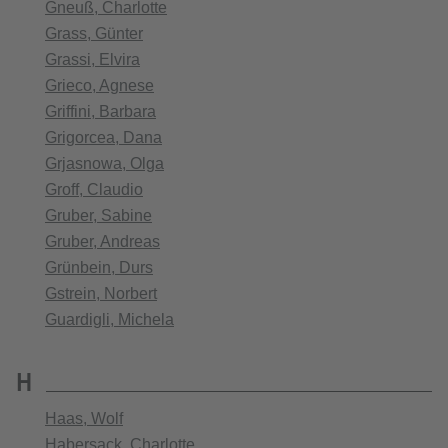
Gneuß, Charlotte
Grass, Günter
Grassi, Elvira
Grieco, Agnese
Griffini, Barbara
Grigorcea, Dana
Grjasnowa, Olga
Groff, Claudio
Gruber, Sabine
Gruber, Andreas
Grünbein, Durs
Gstrein, Norbert
Guardigli, Michela
H
Haas, Wolf
Habersack, Charlotte