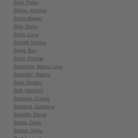
Bieri, Peter
Bilkau, Kristine
Biller, Maxim
Bini, Silvia
Bisin, Luca
Bistolfi, Marina
Bjerg, Bov
Blom, Philipp
Bocchino, Maria Luisa
Bodrožić, Marica
Boie, Kirsten
Böll, Heinrich
Bomann, Corina
Bonaiuti, Gianluca
Bonetto, Elena
Borso, Dario
Bortoli, Silvia