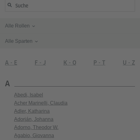
Alle Rollen
Alle Sparten
A - E
F - J
K - O
P - T
U - Z
A
Abedi, Isabel
Acher Marinelli, Claudia
Adler, Katharina
Adorján, Johanna
Adorno, Theodor W.
Agabio, Giovanna