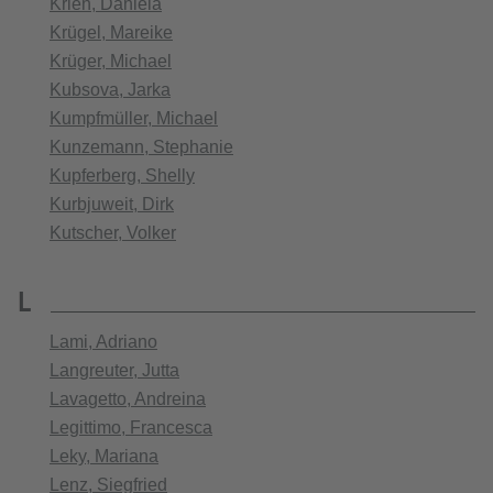
Krien, Daniela
Krügel, Mareike
Krüger, Michael
Kubsova, Jarka
Kumpfmüller, Michael
Kunzemann, Stephanie
Kupferberg, Shelly
Kurbjuweit, Dirk
Kutscher, Volker
L
Lami, Adriano
Langreuter, Jutta
Lavagetto, Andreina
Legittimo, Francesca
Leky, Mariana
Lenz, Siegfried