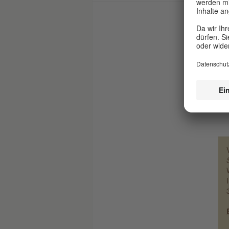
ein
wah
und
sei
sei
tro
Leb
auf