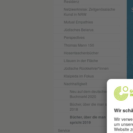
Residenz
Netzwerkreise: Zeitgenössische
Kunst in NRW
Mutual Empathies
Jüdisches Belarus
Perspectives
Thomas Mann 150
Hosentaschenbücher
Litauen in der Fläche
Jüdische Rückkehrer*innen
Klaipėda im Fokus
Nachhaltigkeit
Neu auf dem deutschen
Buchmarkt 2020
Bücher, über die man spricht
zus
2018
vor
Bücher, über die man
spricht 2019
Vol
Service
bek