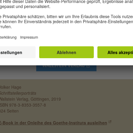
er jüngeren Generation betrachtet, sind seine Schriftstellerporträts eine
re Neuentdeckung und ein literarischer Genuss. Nicht nur neue Autor
 deren Lebenswelten kann man gemeinsam mit Hage entdecken; auc
ne originelle Art, über den einzelnen und einzigartigen Schriftsteller un
n Leben zu schreiben, ist hervorzuheben. Seine Porträts sind keinesw
ckene Werk- und Wirkungsgeschichten, sondern wahre Blicke in die
ens- und Denkwelten der Autoren. In seinem Buch befindet man sich 
 Zeitreisen.
WALLSTEIN VERLAG
Volker Hage
Schriftstellerporträts
Wallstein Verlag, Göttingen, 2019
ISBN 978-3-8353-3557-8
324 Seiten
E-Book in der Onleihe des Goethe-Instituts ausleihen