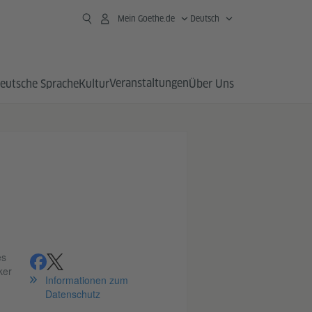
Mein Goethe.de
Deutsch
Veranstaltungen
eutsche Sprache
Kultur
Über Uns
es
teilen
teilen
ker
Informationen zum
Datenschutz
n