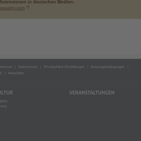
Rezensionen in deutschen Medien:
fixpoetry.com
pressum
Datenschutz
Privatsphäre-Einstellungen
Nutzungsbedingungen
S
Newsletter
ULTUR
VERANSTALTUNGEN
jekte
rvice