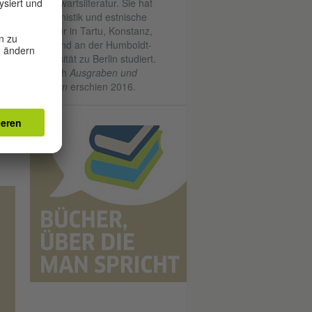
Gegenwartsliteratur. Sie hat
Germanistik und estnische
en
Literatur in Tartu, Konstanz,
h
Wien und an der Humboldt-
d
Universität zu Berlin studiert.
egs
Ihr Buch
Ausgraben und
Erinnern
erschien 2016.
wie