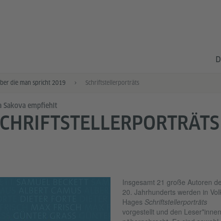
D
über die man spricht 2019
Schriftstellerporträts
a Sakova empfiehlt
CHRIFTSTELLERPORTRÄTS
Insgesamt 21 große Autoren d
20. Jahrhunderts werden in Vol
Hages
Schriftstellerporträts
vorgestellt und den Leser*inne