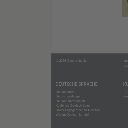
© 2026 Goethe-Institut
Im
RS
DEUTSCHE SPRACHE
K
Deutschkurse
Pro
Deutschprüfungen
Se
Deutsch unterrichten
Kostenlos Deutsch üben
Unser Engagement für Deutsch
Warum Deutsch lernen?