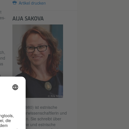
Artikel drucken
t
es-
AIJA SAKOVA
ch,
und
ss
e
oder
en
© Kris Moor
den
(geb. 1980) ist estnische
Literaturwissenschaftlerin und
Kritikerin. Sie schreibt über
deutsche und estnische
t