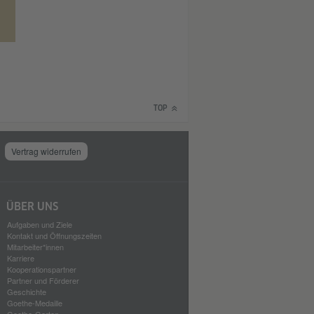
TOP
Vertrag widerrufen
ÜBER UNS
Aufgaben und Ziele
Kontakt und Öffnungszeiten
Mitarbeiter*innen
Karriere
Kooperationspartner
Partner und Förderer
Geschichte
Goethe-Medaille