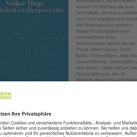
nähergebracht. Es sind sowohl
Autoren mit Weltrang als auch
Schriftsteller, die einem vielleich
noch nicht begegnet sind. Land
und Sprachgrenzen spielen in
Hages Porträt-Galerie keine
entscheidende Rolle.
Nebeneinander stehen Marcel
Proust, Albert Camus, Franz
Kafka, Thomas Mann, Max Fris
Samuel Beckett, James Salter 
viele andere. Dabei fällt auf, da
Christa Wolf unter den 20
Männern die einzige porträtiert
Autorin ist. Die meisten Porträts
sind bereits vorher in der Zeit 
© Wallstein Verlag
im Spiegel erschienen und lieg
nun in überarbeiteter Form
ammengebunden als Buchausgabe vor. Einige sind aber auch nur für 
liegenden Band entstanden.
ker Hage (geb. 1949) muss für die deutschsprachigen Leser*innen ein
annter Name sein. Aber aus osteuropäischer Perspektive und aus Sich