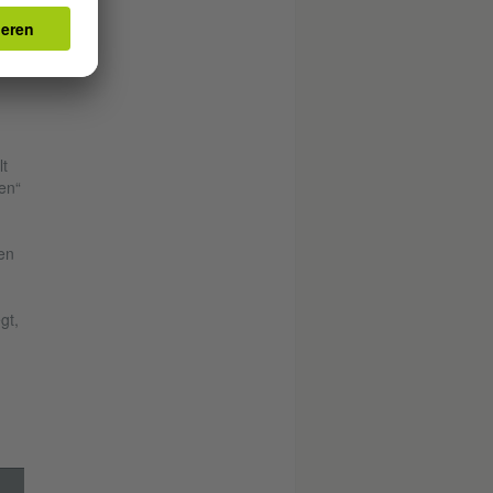
t
en“
en
gt,