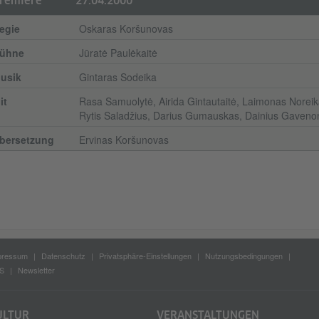
remiere
27.04.2000
egie
Oskaras Koršunovas
ühne
Jūratė Paulėkaitė
usik
Gintaras Sodeika
it
Rasa Samuolytė, Airida Gintautaitė, Laimonas Noreik
Rytis Saladžius, Darius Gumauskas, Dainius Gaveno
bersetzung
Ervinas Koršunovas
pressum
Datenschutz
Privatsphäre-Einstellungen
Nutzungsbedingungen
S
Newsletter
ULTUR
VERANSTALTUNGEN