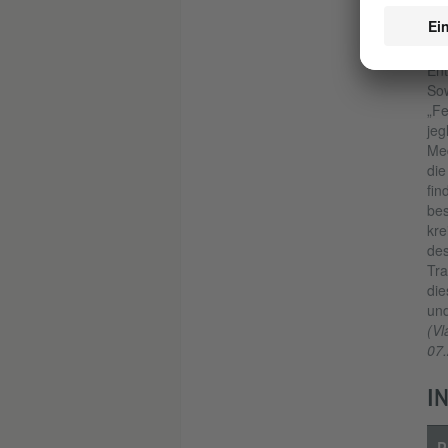
Die
hab
Ins
Ent
Sow
„Fe
jeg
Med
die
fin
bes
kre
des
Tra
die
und
(Vl
07.
I