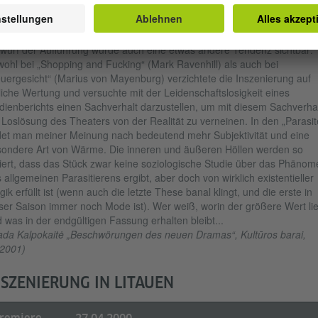
 „Parasiten“ (nach Marius von Mayenburg) von Oskaras Koršunovas
en sich scheinbar nicht allzuweit von der Ästhetik seiner früheren
zenierungen entfernt (zumindest nicht visuell und räumlich). Doch im
wurf der Aufführung wurde auch eine etwas andere Tendenz sichtbar:
ohl bei „Shopping and Fucking“ (Mark Ravenhill) als auch bei
uergesicht“ (Marius von Mayenburg) verzichtete die Inszenierung auf
liche Wertung und versuchte mit der Leidenschaftslosigkeit eines
ienberichts einen Sachverhalt darzustellen, um mit diesem Sachverhal
 Loslösung des Theaters von der Realität zu verneinen. In den „Parasit
det man meiner Meinung nach bedeutend mehr Subjektivität und eine
ondere Art von Wärme. Die inneren und äußeren Höllen werden so
iert, dass das Stück zwar keine soziologische Studie über das Phänom
 allgemeinen Parasitierens ergibt, aber doch von wirklich existentieller
gik erfüllt ist (wenn auch die letzte These banal klingt, und die erste in
ser Saison immer noch Mode ist). Wer weiß, worin der größere Wert lie
 was in der endgültigen Fassung erhalten bleibt...
ada Kalpokaitė „Beschwörungen des neuen Dramas“, Kultūros barai,
2001)
NSZENIERUNG IN LITAUEN