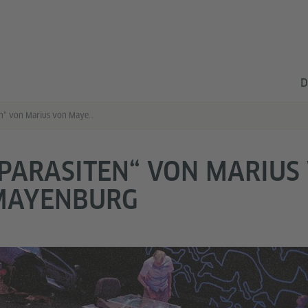
D
„Parasiten“ von Marius von Mayenburg
PARASITEN“ VON MARIUS
MAYENBURG