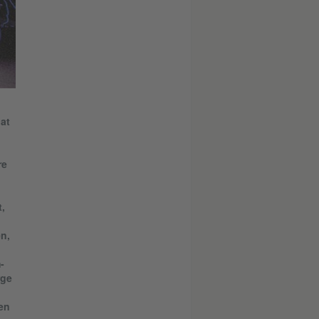
at
re
,
n,
-
rge
en