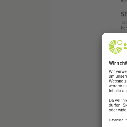
si
S
Tat
ber
dem
chi
wah
For
Zei
ver
spü
Ate
Rea
hie
erg
Ein
ein
Ang
prä
(Kr