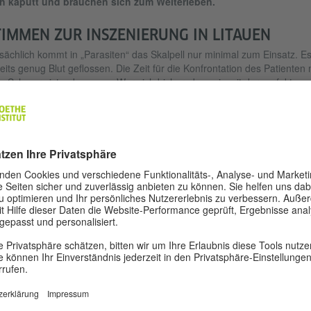
ch kaputt und brauchen sich zum Weiterleben.
TIMMEN ZUR INSZENIERUNG IN LITAUEN
sächlich kommt in „Parasiten“ das Skalpell nur minimal zum Einsatz. Es 
eits genug Blut geflossen. Die Zeit für die Konfrontation des Patienten 
 Schmerz ist gekommen. Wer sich bisher obsessiv mit der perfekten
rurgischen Technik Koršunovas' synchron geschaltet hat, wird
rscheinlich enttäuscht werden. Hier fehlt die Schärfe des Effekts oder 
m, jeder Kick ist verschwunden. Stattdessen ahnt man, was die ganze
t in der Ferne zu flimmern schien, als fühlbares, aber nicht real
fügbares Ziel, das man nicht erobern, besitzen oder erwerben kann. 
rt den verkümmerten, säuerlichen, nostalgischen und schmerzhaften
m des im Rollstuhl sitzenden Invaliden. Dazu die Schwingungen der
lität, die versuchen, ihn zu durchdringen. Die Körperliche Deformation 
r der einzige Spezialeffekt. Ein Behinderter und eine schwangere Frau
änzen ganz wunderbar die Vielfalt dieser körperlichen Deformationen.
e lebende Schlange kommt auch vor, deren Anwesenheit die Zuschaue
er unangenehmen Spannung hält. Ein bisschen echte, nicht gespielte
st (was passiert, wenn sie entkommt und zubeißt?). Hier sind alle
pariert und behindert.
istupas Sabolius „Chirurgie und Stachel“, Šiaurės Atėnai, 27.10.2001)