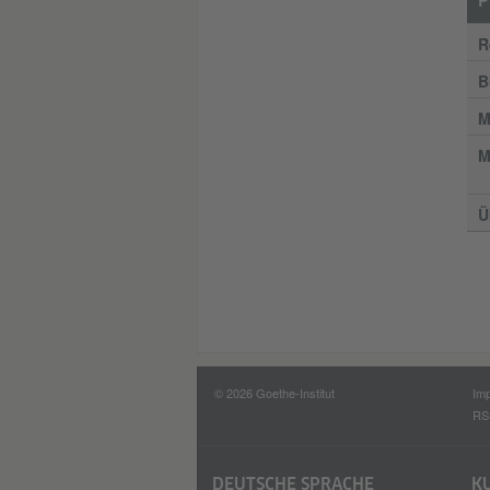
P
R
B
M
M
Ü
© 2026 Goethe-Institut
Im
RS
DEUTSCHE SPRACHE
K