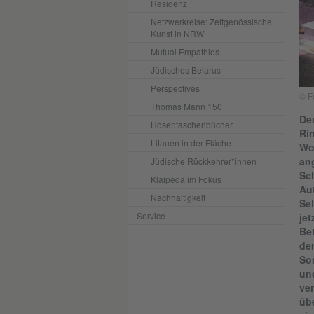
Residenz
Netzwerkreise: Zeitgenössische
Kunst in NRW
Mutual Empathies
Jüdisches Belarus
Perspectives
© F
Thomas Mann 150
Der
Hosentaschenbücher
Rin
Litauen in der Fläche
Woh
ang
Jüdische Rückkehrer*innen
Sc
Klaipėda im Fokus
Au
Nachhaltigkeit
Sel
Service
je
Be
der
Som
un
ve
üb