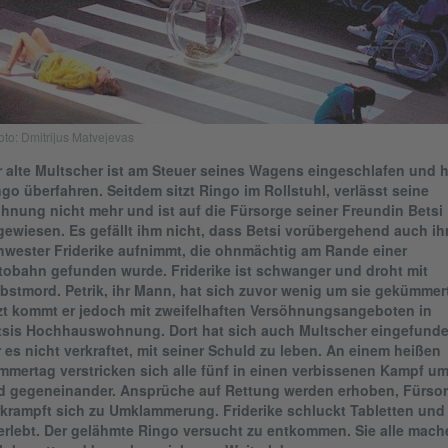
oto: Dmitrijus Matvejevas
 alte Multscher ist am Steuer seines Wagens eingeschlafen und h
go überfahren. Seitdem sitzt Ringo im Rollstuhl, verlässt seine
nung nicht mehr und ist auf die Fürsorge seiner Freundin Betsi
ewiesen. Es gefällt ihm nicht, dass Betsi vorübergehend auch ih
hwester Friderike aufnimmt, die ohnmächtig am Rande einer
tobahn gefunden wurde. Friderike ist schwanger und droht mit
bstmord. Petrik, ihr Mann, hat sich zuvor wenig um sie gekümmert
tzt kommt er jedoch mit zweifelhaften Versöhnungsangeboten in
tsis Hochhauswohnung. Dort hat sich auch Multscher eingefunde
 es nicht verkraftet, mit seiner Schuld zu leben. An einem heißen
mertag verstricken sich alle fünf in einen verbissenen Kampf um
d gegeneinander. Ansprüche auf Rettung werden erhoben, Fürso
rkrampft sich zu Umklammerung. Friderike schluckt Tabletten und
erlebt. Der gelähmte Ringo versucht zu entkommen. Sie alle mach