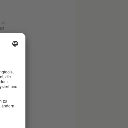
ist
mit
der
Man
ist
r in