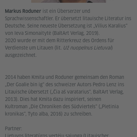
ist ein Überserzer und
Markus Roduner
Sprachwissenschaftler. Er übersetzt litauische Literatur ins
Deutsche. Seine neueste Übersetzung ist „Vilius Karalius“
von Ieva Simonaitytė (BaltArt Verlag, 2019).
2020 wurde er mit dem Ritterkreuz des Ordens für
Verdienste um Litauen (lit.
Už nuopelnus Lietuvai
)
ausgezeichnet.
2014 haben Kmita und Roduner gemeinsam den Roman
„Der Goalie bin ig“ des schweizer Autors Pedro Lenz ins
Litauische übersetzt („Čia aš varatarius“, BaltArt Verlag,
2013). Dies hat Kmita dazu inspiriert, seinen
Kultroman „Die Chroniken des Südviertels“ („Pietinia
kronikas“, Tyto alba, 2016) zu schreiben.
Partner:
Lietuvos literatūros vertėjų sąjunga (Litauischer