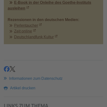
E-Book in der Onleihe des Goethe-Instituts
ausleihen
Rezensionen in den deutschen Medien:
Perlentaucher
Zeit online
Deutschlandfunk Kultur
teilen
teilen
Informationen zum Datenschutz
Artikel drucken
LINKS ZUM THEMA