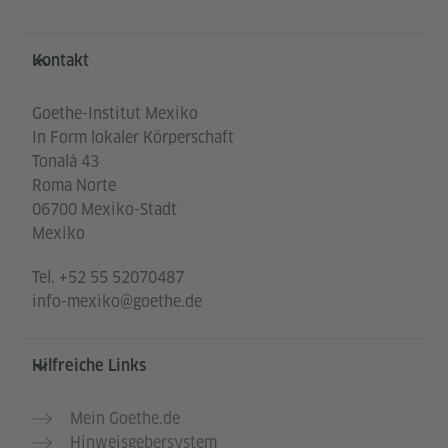
Service- und Informationsbereich
Kontakt
Goethe-Institut Mexiko
In Form lokaler Körperschaft
Tonalá 43
Roma Norte
06700 Mexiko-Stadt
Mexiko
Tel.
+52 55 52070487
info-mexiko@goethe.de
Hilfreiche Links
Mein Goethe.de
Hinweisgebersystem