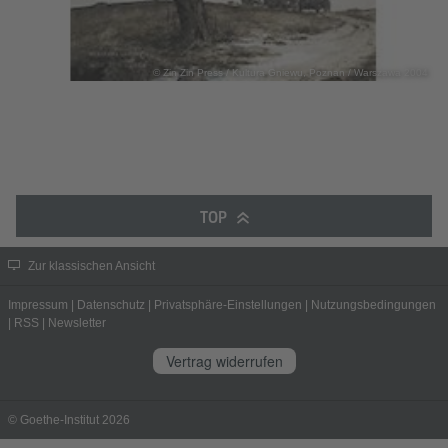
© Zin Zin Press / Kultura Gniewu, Poznan / Warszawa 2004
TOP
Zur klassischen Ansicht
Impressum
|
Datenschutz
|
Privatsphäre-Einstellungen
|
Nutzungsbedingungen
|
RSS
|
Newsletter
Vertrag widerrufen
© Goethe-Institut 2026