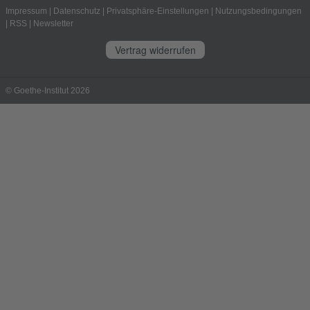
Impressum
|
Datenschutz
|
Privatsphäre-Einstellungen
|
Nutzungsbedingungen
|
RSS
|
Newsletter
Vertrag widerrufen
© Goethe-Institut 2026