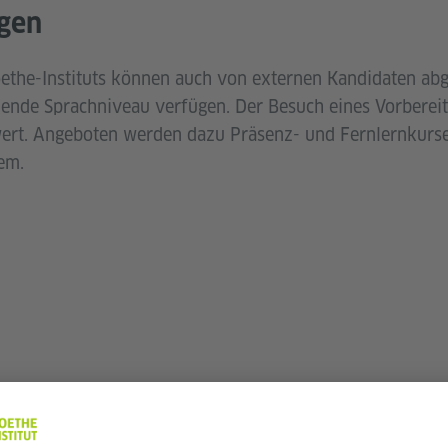
gen
ethe-Instituts können auch von externen Kandidaten ab
hende Sprachniveau verfügen. Der Besuch eines Vorbereit
rt. Angeboten werden dazu Präsenz- und Fernlernkurse,
em.
UNG FÜR EINE PRÜFU