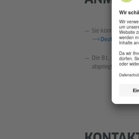
Sie können sich onl
Deutschprüfun
Die B1, B2 und die
abgelegt werden.
KONTAK