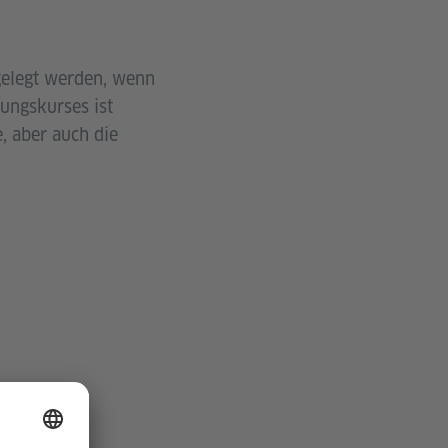
gelegt werden, wenn
ungskurses ist
 aber auch die
NG