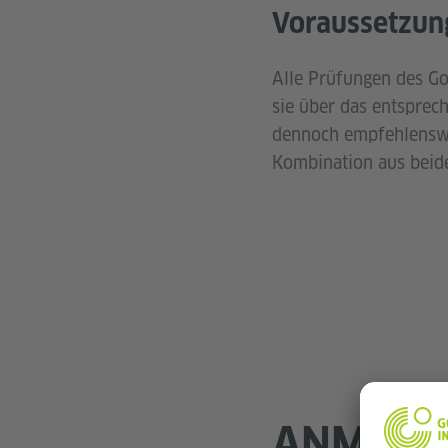
Voraussetzun
Alle Prüfungen des Go
sie über das entsprec
dennoch empfehlenswe
Kombination aus beid
ANMELD