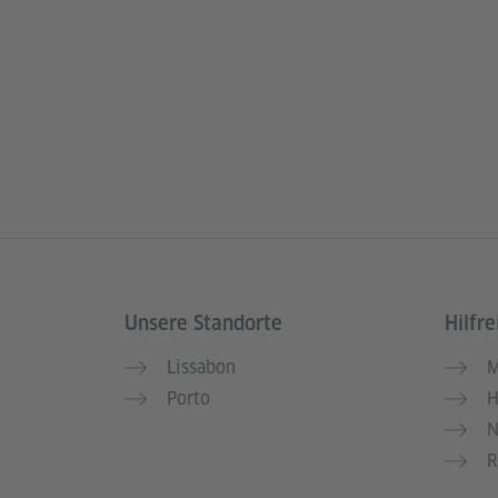
Unsere Standorte
Hilfre
Service- und Informationsbereich
Lissabon
M
Porto
H
N
R