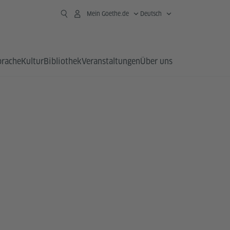
Mein Goethe.de
Deutsch
prache
Kultur
Bibliothek
Veranstaltungen
Über uns