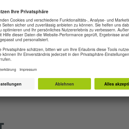
ine registrieren, gehen Sie dazu zur jeweiligen Prüfung.
gen
 C2 Prüfung sind modulare Prüfungen. Die Module müsse
T