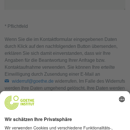
* Pflichtfeld
Wenn Sie die im Kontaktformular eingegebenen Daten
durch Klick auf den nachfolgenden Button übersenden,
erklären Sie sich damit einverstanden, dass wir Ihre
Angaben für die Beantwortung Ihrer Anfrage bzw.
Kontaktaufnahme verwenden. Sie können Ihre erteilte
Einwilligung durch Zusendung einer E-Mail an
widerruf@goethe.de
widerrufen. Im Falle des Widerrufs
werden Ihre Daten umgehend gelöscht. Ihre Daten werden
ansonsten gelöscht, wenn wir Ihre Anfrage bearbeitet
haben oder der Zweck der Speicherung entfallen ist.
Datenschutzerklärung