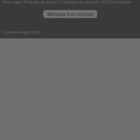
Aviso legal
|
Proteção de dados
|
Condições de utilização
|
RSS
|
Newsletter
Withdraw from contract
© Goethe-Institut 2026