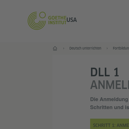
USA
Start
Deutsch unterrichten
Fortbildu
DLL 1
ANMEL
Die Anmeldung 
Schritten
und is
SCHRITT 1: ANM