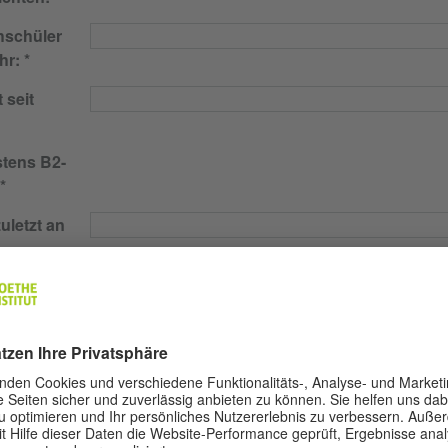
hschüler
hr:
 seit
tens B2-
uletzt an
ildung
iben:
ie an der
nehmen?