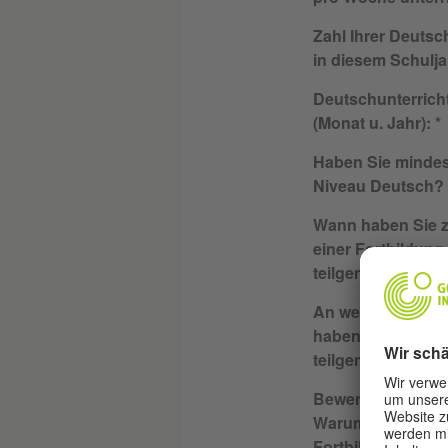
Zahl Ihrer Deutsc
in diesem Schulja
Deutschunterricht
(Monat u. Jahr):
Haben Sie mindes
Niveau Deutsch?
Wann haben Sie z
einer Fortbildung
teilgenommen?
An welcher Fortb
haben Sie
teilgenommen?
Bewerbungsschre
Warum möchten S
Fortbildung teil