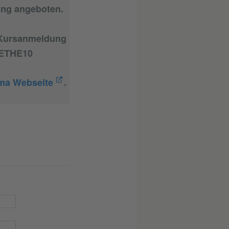
ing angeboten.
 Kursanmeldung
OETHE10
ma Webseite
.