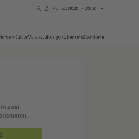
Mein Goethe.de
Deutsch
Veranstaltungen
richten
Kultur
Über uns
Standorte
 in
zwei
ausführen.
S.