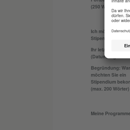
(250 Wörter)
Ich möchte mich f
Stipendium bewe
Ihr letztes Stipen
(Datum/Organisat
Begründung: Wa
möchten Sie ein
Stipendium bek
(max. 200 Wörter)
Meine Programm