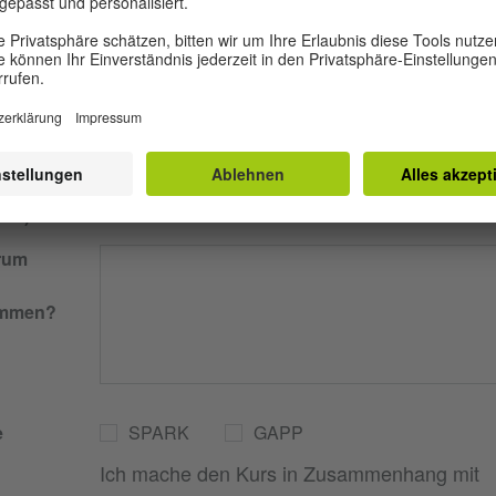
ür ein
Ja
Nein
rben.
dium
ion)
rum
ommen?
e
SPARK
GAPP
Ich mache den Kurs in Zusammenhang mit