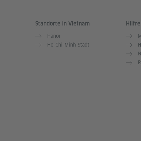
Standorte in Vietnam
Hilfre
Service- und Informationsbereich
Hanoi
M
Ho-Chi-Minh-Stadt
H
N
R