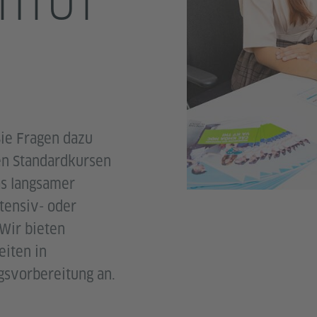
TITUT
Sie Fragen dazu
ren Standardkursen
as langsamer
ntensiv- oder
Wir bieten
iten in
gsvorbereitung an.