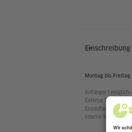
Einschreibung
Montag bis Freitag 
Anfänger | möglich
Externe Teilnehmen
Einstufungstest
Interne Teilnehmend