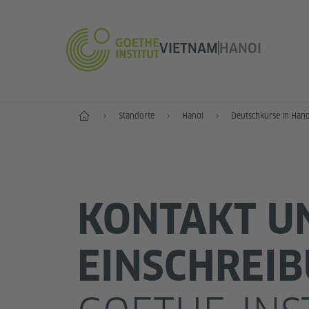
VIETNAM
HANOI
Start
Standorte
Hanoi
Deutschkurse in Hano
KONTAKT U
EINSCHREI