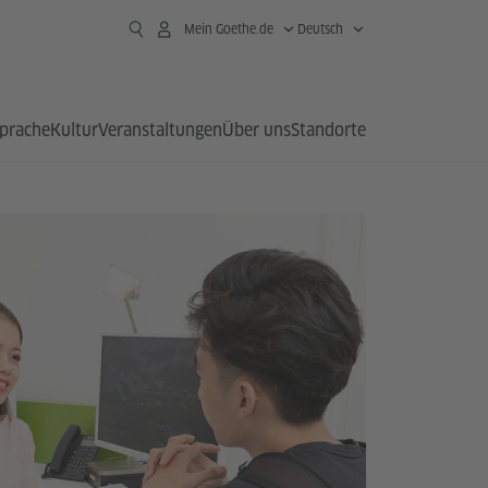
Mein Goethe.de
Deutsch
prache
Kultur
Veranstaltungen
Über uns
Standorte