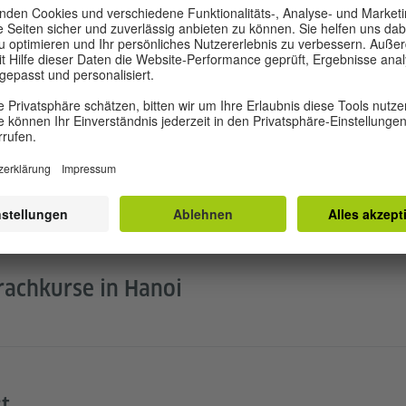
n des Einschreibbüros
 zu Deutschkursen in Hanoi
achkurse in Hanoi
t