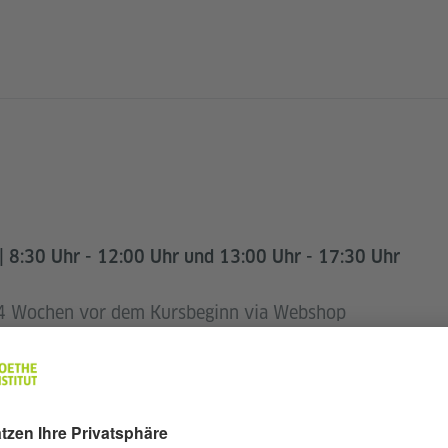
| 8:30 Uhr - 12:00 Uhr und 13:00 Uhr - 17:30 Uhr
 4 Wochen vor dem Kursbeginn via Webshop
de*r mit Vorkenntnissen | Direkt im Sprachkursbüro nac
e*r | Anweisung für die nächste Einschreibung via E-Mai