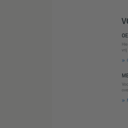
V
OE
Hie
vri
ME
Voo
ove