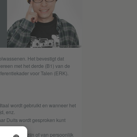
Foto: Getty Images/DexImage
olwassenen. Het bevestigt dat
vereen met het derde (B1) van de
erentiekader voor Talen (ERK).
dtaal wordt gebruikt en wanneer het
d, enz.
waar Duits wordt gesproken kunt
ie bekend zijn of van persoonlijk