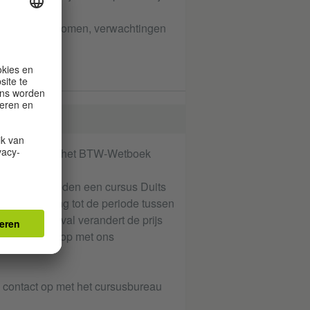
g geven van dromen, verwachtingen
4 § 2, 4 ° van het BTW-Wetboek
 maanden geleden een cursus Duits
ij betrekking tot de periode tussen
. In dit geval verandert de prijs
m dan contact op met ons
 contact op met het cursusbureau