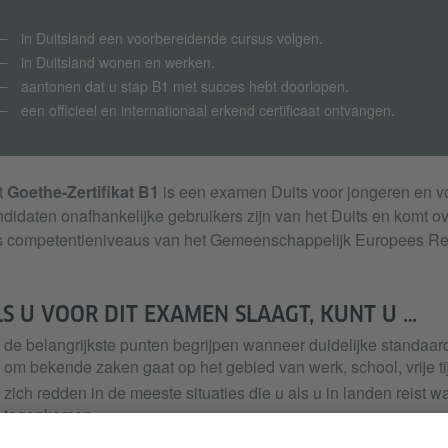
in Duitsland een voorbereidende cursus volgen.
in Duitsland wonen en werken.
aantonen dat u stap B1 met succes hebt doorlopen.
een officieel en internationaal erkend certificaat ontvangen.
t
Goethe-Zertifikat B1
is een examen Duits voor jongeren en v
didaten onafhankelijke gebruikers zijn van het Duits en komt o
s competentieniveaus van het Gemeenschappelijk Europees Ref
LS U VOOR DIT EXAMEN SLAAGT, KUNT U …
de belangrijkste punten begrijpen wanneer duidelijke standaar
om bekende zaken gaat op het gebied van werk, school, vrije tij
zich redden in de meeste situaties die u als u in landen reist 
tegenkomen.
eenvoudig en gestructureerd communiceren over onderwerpen d