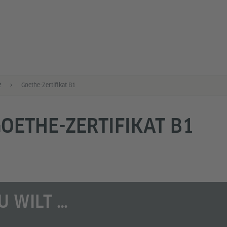
2
Goethe-Zertifikat B1
OETHE-ZERTIFIKAT B1
U WILT …