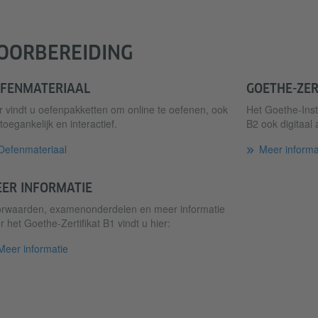
OORBEREIDING
FENMATERIAAL
GOETHE-ZER
r vindt u oefenpakketten om online te oefenen, ook
Het Goethe-Insti
j toegankelijk en interactief.
B2 ook digitaal 
Oefenmateriaal
Meer informa
ER INFORMATIE
rwaarden, examenonderdelen en meer informatie
r het Goethe-Zertifikat B1 vindt u hier:
Meer informatie