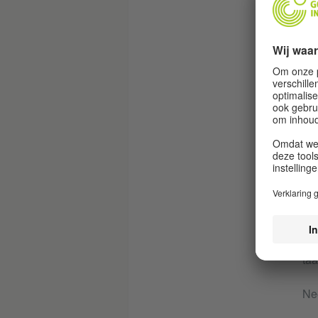
*) 
**)
aan
de 
aut
taa
Nee