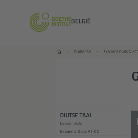
BELGIË
Home
Duitse taal
Examens Duits A1-C
G
DUITSE TAAL
Lessen Duits
Examens Duits A1-C2