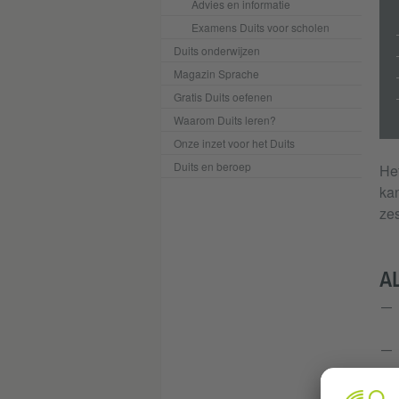
Advies en informatie
Examens Duits voor scholen
Duits onderwijzen
Magazin Sprache
Gratis Duits oefenen
Waarom Duits leren?
Onze inzet voor het Duits
Duits en beroep
He
kan
ze
A