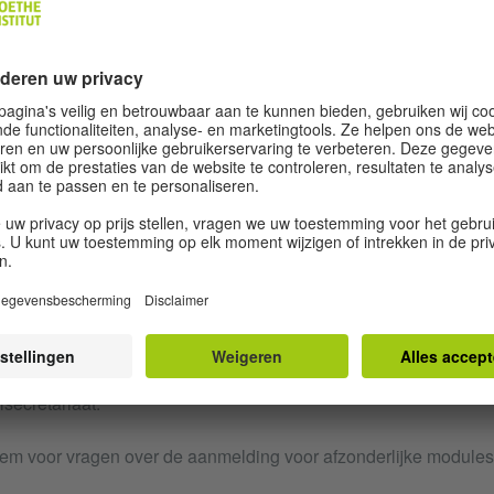
belang.
vertellen over ervaringen en gebeurtenissen, een beschrijvin
en ambities en een korte onderbouwing of toelichting geven.
Volwassenen
Jongeren
Cursussen/ Examen vrijgesteld van BTW op grond van artikel 4
 De aangeduide lagere prijs geldt wanneer u niet langer dan 6
 het Goethe-instituut heeft gevolgd. De 6 maanden hebben daarb
beëindiging van de taalcursus en de datum van het Duitse examen
omatisch tijdens het boekingsproces. Als dit niet gebeurt, nee
lsecretariaat.
m voor vragen over de aanmelding voor afzonderlijke modules