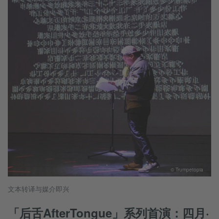
© Trumpetopia
文本转译与媒介即兴
「后舌AfterTongue」系列首演：四月·