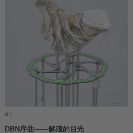
© 李胤君
展览
DBN序曲——解殖的目光