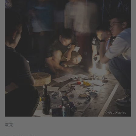
© Gao Xiaotao
展览