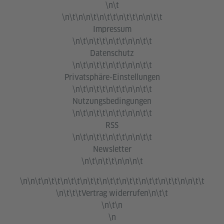
\n\t
\n\t\n\n\t\n\t\t\n\t\t\n\n\t\t
Impressum
\n\t\n\t\t\n\t\t\n\n\t\t
Datenschutz
\n\t\n\t\t\n\t\t\n\n\t\t
Privatsphäre-Einstellungen
\n\t\n\t\t\n\t\t\n\n\t\t
Nutzungsbedingungen
\n\t\n\t\t\n\t\t\n\n\t\t
RSS
\n\t\n\t\t\n\t\t\n\n\t\t
Newsletter
\n\t\n\t\t\n\n\n\t
\n\n\t\n\t\t\n\t\t\n\t\t\n\t\t\n\t\t\n\t\t\n\t\t\n\n\t\t
\n\t\t\t
Vertrag widerrufen
\n\t\t
\n\t\n
\n