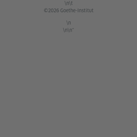
\n\t
©2026 Goethe-Institut
\n
\n\n"