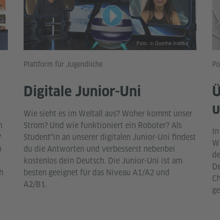
Foto: © Goethe-Institut
Plattform für Jugendliche
Po
Digitale Junior-Uni
Ü
u
Wie sieht es im Weltall aus? Woher kommt unser
h
Strom? Und wie funktioniert ein Roboter? Als
In
?
Student*in an unserer digitalen Junior-Uni findest
Wi
u
du die Antworten und verbesserst nebenbei
de
kostenlos dein Deutsch. Die Junior-Uni ist am
De
h
besten geeignet für das Niveau A1/A2 und
Ch
A2/B1.
ge