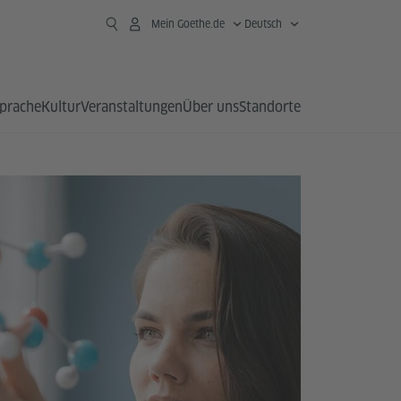
Mein Goethe.de
Deutsch
prache
Kultur
Veranstaltungen
Über uns
Standorte