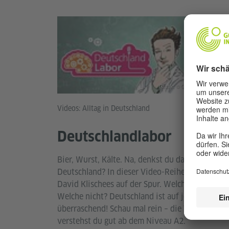
Grafik: © Goethe-Institut | DW
Videos: Alltag in Deutschland
Deutschlandlabor
Bier, Wurst, Kälte. Na, denkst du da an
Deutschland? In dieser Video-Reihe sind Nina 
David Klischees auf der Spur. Welche stimmen?
Welche nicht? Deutschland ist auf jeden Fall
überraschend! Schau mal rein – die Videos
verstehst du gut ab dem Niveau A2.