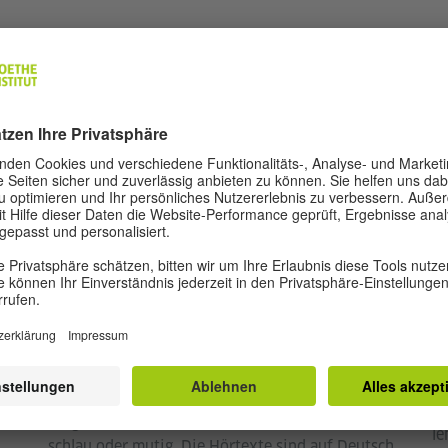
Grafik: © Goethe-Institut
Podcast „Superfrauen“
Vi
Über Feminismus, Kultur
P
und Gesellschaft
Mi
und
my
In diesem Podcast geht es um Geschichten von
In
Frauen aus aller Welt. Bei aller Diversität haben
da
sie eines gemeinsam: Sie sind Vorbilder. Ihre
üb
Wege durch die Welt sind spannend, sportlich,
le
schlau oder mutig. Die Hörtexte sind auf Deutsch