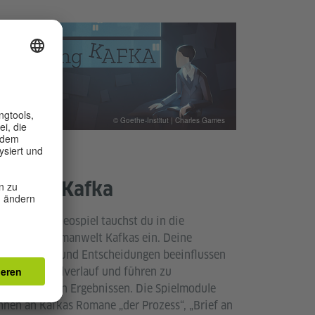
© Goethe-Institut | Charles Games
deospiel
laying Kafka
t diesem Videospiel tauchst du in die
steriöse Romanwelt Kafkas ein. Deine
teraktionen und Entscheidungen beeinflussen
bei den Spielverlauf und führen zu
erraschenden Ergebnissen. Die Spielmodule
hnen an Kafkas Romane „der Prozess“, „Brief an