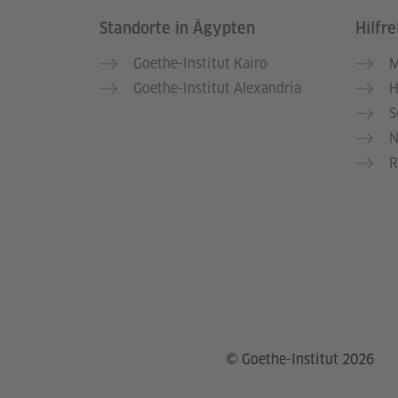
Standorte in Ägypten
Hilfre
Service- und Informationsbereich
Goethe-Institut Kairo
M
Goethe-Institut Alexandria
H
S
N
R
© Goethe-Institut 2026