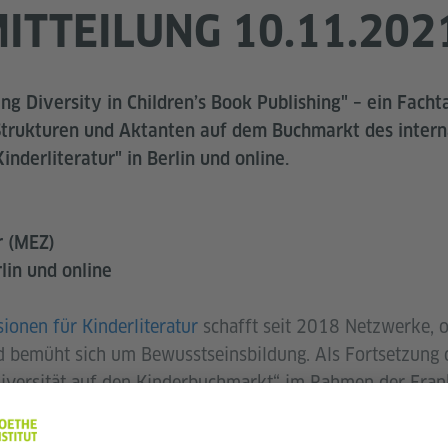
ITTEILUNG 10.11.202
ing Diversity in Children’s Book Publishing"
– ein Facht
 Strukturen und Aktanten auf dem Buchmarkt des intern
inderliteratur" in Berlin und online.
r (MEZ)
lin und online
sionen für Kinderliteratur
schafft seit 2018 Netzwerke, o
 bemüht sich um Bewusstseinsbildung. Als Fortsetzung d
iversität auf den Kinderbuchmarkt“ im Rahmen der Fra
jekt Sie nun zu einem eintägigen Seminar in Berlin und