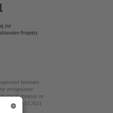
1
ag zur
ationalen Projekts
rganisiert Seminare
er erfolgreichen
nkfurter Buchmesse im
 online am 30.11.2021