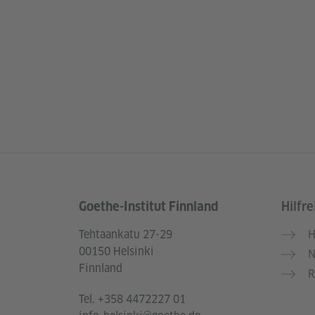
Goethe-Institut Finnland
Hilfre
Service- und Informationsbereich
Tehtaankatu 27-29
H
00150 Helsinki
N
Finnland
R
Tel.
+358 4472227 01