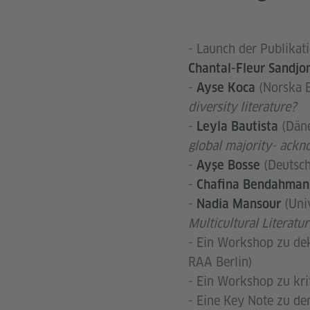
- Launch der Publikat
Chantal-Fleur Sandjo
-
(Norska B
Ayse Koca
diversity literature?
-
(Dän
Leyla Bautista
global majority- ackn
-
(Deutsch
Ayşe Bosse
-
Chafina Bendahman
-
(Uni
Nadia Mansour
Multicultural Literatur
- Ein Workshop zu de
RAA Berlin)
- Ein Workshop zu kri
- Eine Key Note zu de