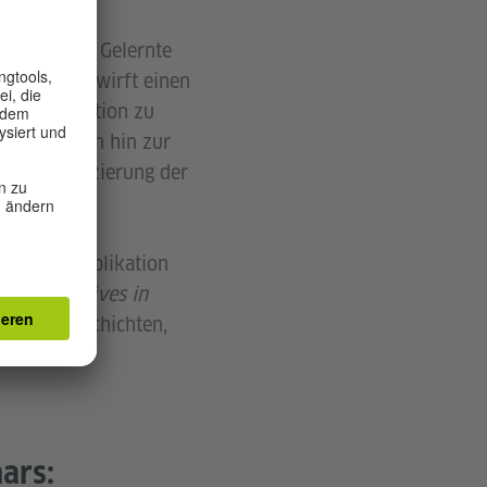
bringt das Gelernte
”
sammen. Es wirft einen
 Buchproduktion zu
 Publikation hin zur
e Diversifizierung der
utreiben.
st eine Publikation
C Perspectives in
 in den Geschichten,
ars: