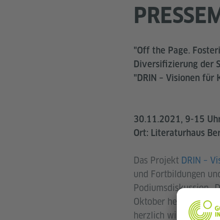
PRESSEM
"Off the Page. Foster
Diversifizierung der
"DRIN – Visionen für K
30.11.2021, 9-15 Uh
Ort: Literaturhaus Ber
Das Projekt
DRIN – Vi
und Fortbildungen und
Podiumsdiskussion „D
Oktober heißt das Pro
herzlich willkommen.