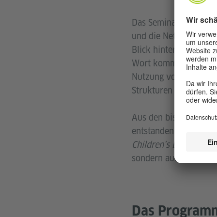
Das Seminar
„Off the 
und die Netzwerke, di
Blick hinter die Stru
Wort kommen: von der 
Nutzung von Büchern in
Strukturen und Akteu
Aus den bisherigen Ve
entstanden, die währe
Children’s Literature
f
sondern auch in den S
Das Programm