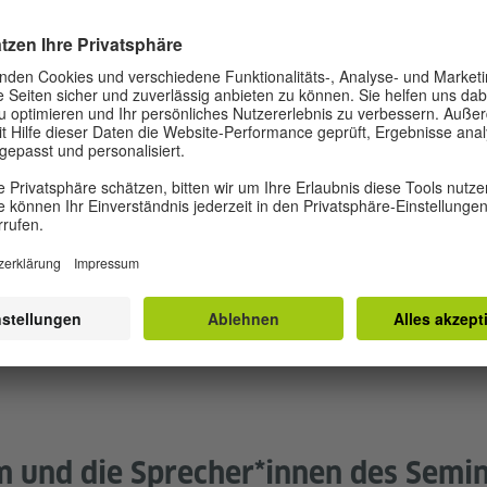
Page. Fostering Diversity in Children’s Book Publishing
e durch das DRIN-Projekt seit 2018 entstanden sind, zu
kturen, indem Stimmen aus unterschiedlichen Phasen der
Ausbildung hin zum Schreiben und Illustrieren, von der
 Bibliotheken und Schulen. Das Ziel des Seminars ist, di
ren auf dem Kinderbuchmarkt zu diskutieren und voranz
ranstaltungen, Netzwerken und Gesprächen des Projekts i
nd des Fachtags gelauncht wird:
In Our Own Words: BIPO
okussiert auf die Relevanz von mehr Diversität nicht nur
trukturen der Literaturbranche.
 und die Sprecher*innen des Semin