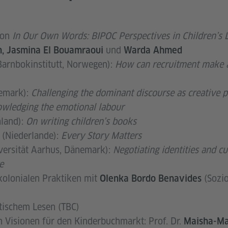
ion
In Our Own Words: BIPOC Perspectives in Children’s L
und
n, Jasmina El Bouamraoui
Warda Ahmed
arnbokinstitutt, Norwegen):
How can recruitment make a
emark):
Challenging the dominant discourse as creative p
owledging the emotional labour
land):
On writing children’s books
(Niederlande):
Every Story Matters
versität Aarhus, Dänemark):
Negotiating identities and c
e
kolonialen Praktiken mit
(Sozio
Olenka Bordo Benavides
tischem Lesen (TBC)
n Visionen für den Kinderbuchmarkt: Prof. Dr.
Maisha-M