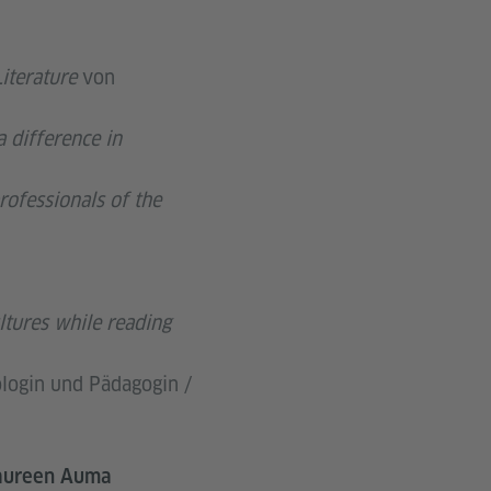
iterature
von
 difference in
rofessionals of the
ultures while reading
login und Pädagogin /
aureen Auma