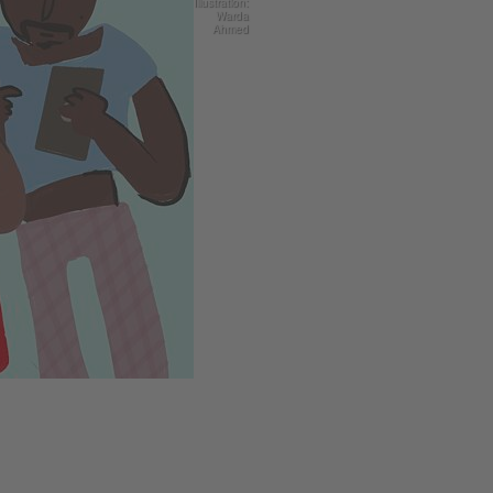
Illustration:
Warda
Ahmed