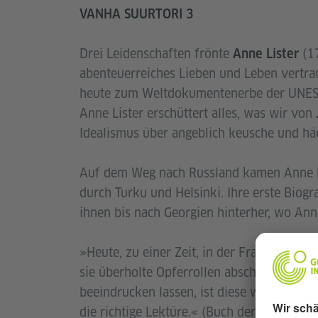
VANHA SUURTORI 3
Drei Leidenschaften frönte
(17
Anne Lister
abenteuerreiches Lieben und Leben vertrau
heute zum Weltdokumentenerbe der UNESCO
Anne Lister erschüttert alles, was wir von
Idealismus über angeblich keusche und hä
Auf dem Weg nach Russland kamen Anne L
durch Turku und Helsinki. Ihre erste Biogr
ihnen bis nach Georgien hinterher, wo Ann
»Heute, zu einer Zeit, in der Frauen welt
sie überholte Opferrollen abschütteln und
beeindrucken lassen, ist diese wunderbare
die richtige Lektüre.« (Buch der Woche, 