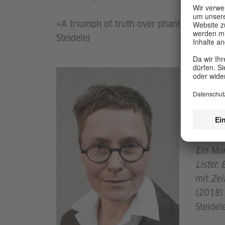
»A triumph of truth over phantasy« (The 
Steidele)
Dr. Ang
histori
Männer
Linck a
(2004)
Sibyll
Ein Man
Lister.
mit
Zei
(2018)
Steidel