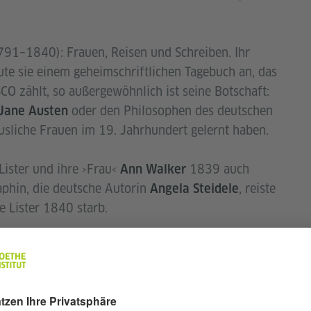
91–1840): Frauen, Reisen und Schreiben. Ihr
te sie einem geheimschriftlichen Tagebuch an, das
 zählt, so außergewöhnlich ist seine Botschaft:
oder den Philosophen des deutschen
Jane Austen
usliche Frauen im 19. Jahrhundert gelernt haben.
ister und ihre ›Frau‹
1839 auch
Ann Walker
aphin, die deutsche Autorin
, reiste
Angela Steidele
e Lister 1840 starb.
weit zu neuem Selbstbewusstsein gelangen, in der
 sich von patriarchalen Strukturen nicht mehr
 Biografie eines weiblichen Don Giovanni genau
MDR-Kultur über
Anne Lister
)