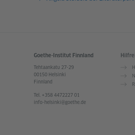
Goethe-Institut Finnland
Hilfre
Service- und Informationsbereich
Tehtaankatu 27-29
H
00150 Helsinki
N
Finnland
R
Tel.
+358 4472227 01
info-helsinki@goethe.de