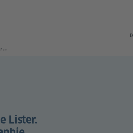
D
Angela Steidele: Anne Lister. Eine erotische Biographie
 Lister.
aphie