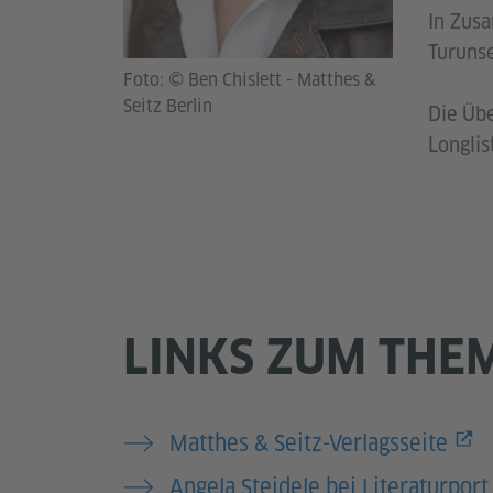
In Zusa
Turuns
Foto: © Ben Chislett - Matthes &
Seitz Berlin
Die Übe
Longlis
LINKS ZUM THE
Matthes & Seitz-Verlagsseite
Angela Steidele bei Literaturport