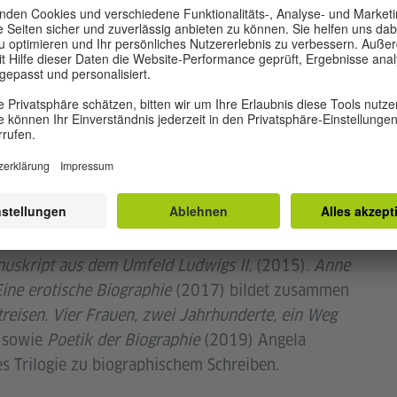
Guardian über
Gentleman Jack
von Angela
, geb. 1968, erforscht und erzählt
ela Steidele
sche Liebesgeschichten. Sie veröffentlichte u. a.
In
kleidern. Das verwegene Leben der Catharina
lias Anastasius Rosenstengel, hingerichtet 1721
;
Geschichte einer Liebe. Adele Schopenhauer und
e Mertens-Schaaffhausen
(2010) und
Rosenstengel.
uskript aus dem Umfeld Ludwigs II.
(2015).
Anne
 Eine erotische Biographie
(2017) bildet zusammen
treisen. Vier Frauen, zwei Jahrhunderte, ein Weg
 sowie
Poetik der Biographie
(2019) Angela
es Trilogie zu biographischem Schreiben.