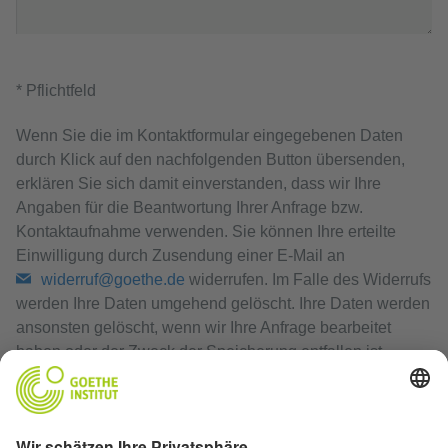
* Pflichtfeld
Wenn Sie die im Kontaktformular eingegebenen Daten
durch Klick auf den nachfolgenden Button übersenden,
erklären Sie sich damit einverstanden, dass wir Ihre
Angaben für die Beantwortung Ihrer Anfrage bzw.
Kontaktaufnahme verwenden. Sie können Ihre erteilte
Einwilligung durch Zusendung einer E-Mail an
widerruf@goethe.de
widerrufen. Im Falle des Widerrufs
werden Ihre Daten umgehend gelöscht. Ihre Daten werden
ansonsten gelöscht, wenn wir Ihre Anfrage bearbeitet
haben oder der Zweck der Speicherung entfallen ist.
Datenschutzerklärung