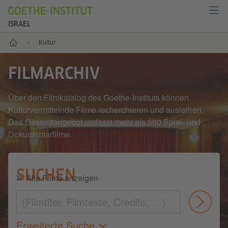
ISRAEL
Start
Kultur
FILMARCHIV
Über den Filmkatalog des Goethe-Instituts können
Kulturvermittelnde Filme recherchieren und ausleihen.
Das Gesamtangebot umfasst mehr als 500 Spiel- und
Dokumentarfilme.
SUCHEN
Alle Filme anzeigen
Abs
Erweiterte Suche