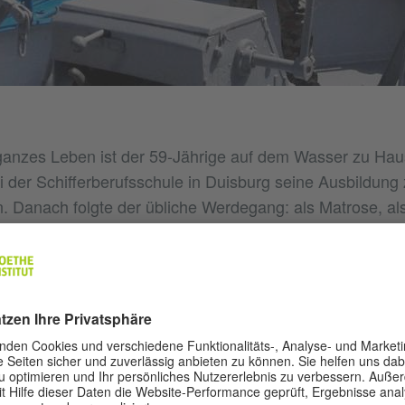
ganzes Leben ist der 59-Jährige auf dem Wasser zu Hau
ei der Schifferberufsschule in Duisburg seine Ausbildung
n. Danach folgte der übliche Werdegang: als Matrose, a
lter von 21 Jahren durfte er seine Prüfung zum Schiffsf
s man geistig und moralisch auf der Höhe sein“, sagt S
n, gute Augen, hohe Aufmerksamkeit, schnell reagieren.
t er den klugen Umgang mit Menschen. „An Bord darf es
a alle in einem Boot“, sagt er.