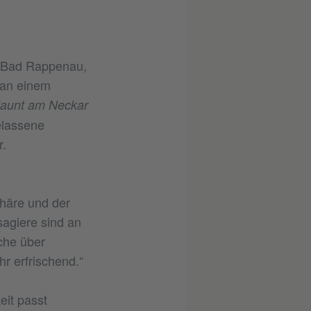
, Bad Rappenau,
 an einem
launt am Neckar
elassene
.
häre und der
sagiere sind an
che über
hr erfrischend.“
it passt