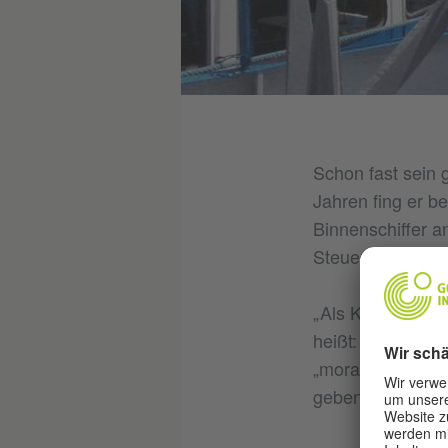
Schon fast sein 
Jahren fing er b
Binnenschiffer a
Steuermann. Im A
„Als Kapitän mus
heißt: gute Ohre
„moralisch“ mein
geben. Wir sind j