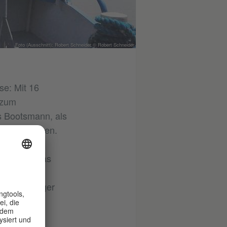
Foto (Ausschnitt): Robert Schneider © Robert Schneider
se: Mit 16
 zum
ls Bootsmann, als
ührer ablegen.
chneider. Das
 Unter
 keinen Ärger