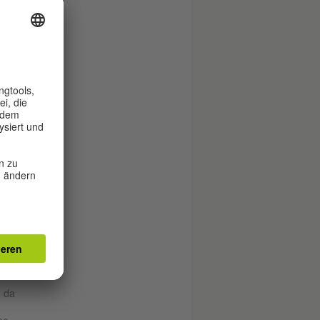
D?
s
l
 in
ie
olg
 die
, da