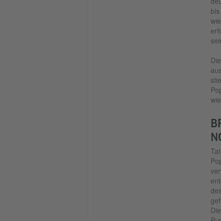
deu
bis
wie
erf
sei
Die
aus
sti
Pop
wie
B
N
Tat
Pop
ver
ent
des
gef
Die
Pun