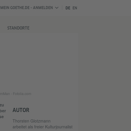
MEIN GOETHE.DE – ANMELDEN
DE
EN
STANDORTE
domMan - Fotolia.com
zu
AUTOR
ber
se
Thorsten Glotzmann
arbeitet als freier Kulturjournalist