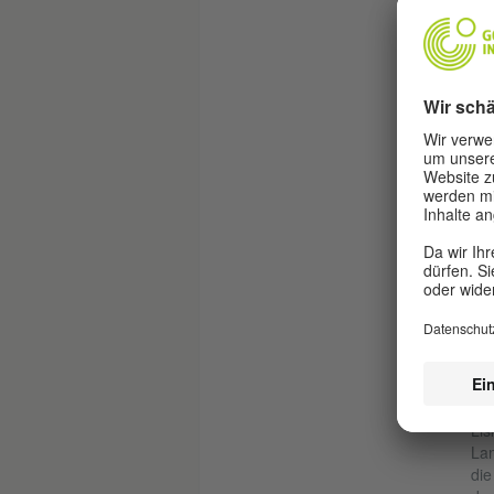
D
Die
Rad
Pro
ein
han
Tou
und
fra
Fra
ges
ein
Jah
die
S
In 
Lis
Lan
die