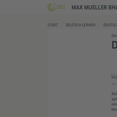
MAX MUELLER BHA
START
DEUTSCH LERNEN
DEUTSC
Deu
D
Der
So
spi
ein
län