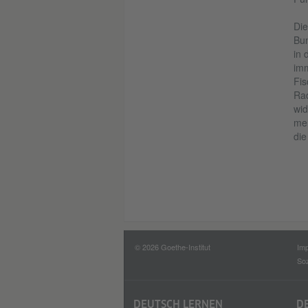
Die
Bun
in 
imm
Fis
Rad
wid
meh
die
© 2026 Goethe-Institut
Im
Soz
DEUTSCH LERNEN
D