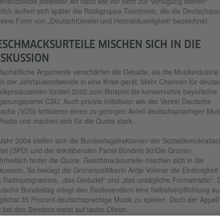
erlandsliebe jedweder Art nach wie vor nicht zur Verfügung stehen“.
lich äußert sich später die Rockgruppe Tocotronic, die die Deutschquo
 eine Form von „Deutschtümelei und Heimatduseligkeit“ bezeichnet.
ESCHMACKSURTEILE MISCHEN SICH IN DIE
ISKUSSION
tschaftliche Argumente verschärfen die Debatte, als die Musikindustrie
h der Jahrtausendwende in eine Krise gerät. Mehr Chancen für deuts
ikproduzenten fordert 2002 zum Beispiel die konservative bayerische
ierungspartei CSU. Auch private Initiativen wie der Verein Deutsche
ache (VDS) kritisieren einen zu geringen Anteil deutschsprachiger Mus
Radio und machen sich für die Quote stark.
Jahr 2004 stellen sich die Bundestagsfraktionen der Sozialdemokratis
tei (SPD) und der linksliberalen Partei Bündnis 90/Die Grünen
rheitlich hinter die Quote. Geschmacksurteile mischen sich in die
kussion. So beklagt die Grünenpolitikerin Antje Vollmer die Eintönigkeit
 Radioprogramms, „das Gedudel“ und „das unsägliche Formatradio“. 
tsche Bundestag erlegt den Radiosendern eine Selbstverpflichtung auf
lichst 35 Prozent deutschsprachige Musik zu spielen. Doch der Appell
fft bei den Sendern meist auf taube Ohren.