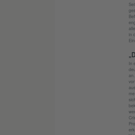
Sei
ges
Bef
eng
all
in 
Ein
„
In 
deu
an.
vor
aus
meh
sic
bek
wen
Cri
Pro
erk