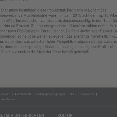
 Statistiken bestätigen diese Popularität: Nach einem Bericht des
desverbands Musikindustrie waren im Jahr 2015 acht der Top-10-Alb
den offiziellen deutschen Jahrescharts deutschsprachig, in den Top 100
erhin 60 Prozent. Zu den erfolgreichsten Künstlern zählen neben Hel
cher auch Pop-Sängerin Sarah Connor, DJ Felix Jaehn oder Rapper Cr
iosender, so heißt es weiter, spiegelten das allerdings mehrheitlich k
er. Zumindest aus wirtschaftlicher Perspektive müssen sie das auch ni
r, denn deutschsprachige Musik hat es längst aus eigener Kraft – ohn
 Quote – zurück in die Mitte der Gesellschaft geschafft.
pressum
Datenschutz
Nutzungsbedingungen
RSS
Newsletter
iale Medien
EUTSCH UNTERRICHTEN
KULTUR