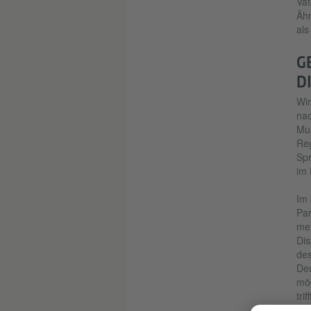
Vat
Ähn
als
G
D
Wir
nac
Mus
Reg
Spr
im 
Im 
Par
meh
Dis
des
Deu
mög
tri