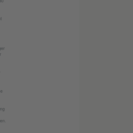
30
t
ger
r
T
he
ung
gen.