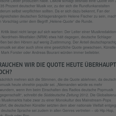
tsche Lieder produziert habe. Liskow schlägt deshalb eine Quote von 
 35 Prozent deutscher Musik vor, zu der sich die Rundfunkanstalten
derum selbst verpflichten sollten. Da er sich dazu bekennt, Fan der
olgreichsten deutschen Schlagersängerin Helene Fischer zu sein, mach
n Vorschlag unter dem Begriff „Helene-Quote“ die Runde.
 Kritik lässt nicht lange auf sich warten: Der Leiter einer Musikredaktion
 Nordrhein-Westfalen (NRW) etwa hält dagegen, deutsche Schlager
eßen bei den Hörern auf wenig Zustimmung. Der Anteil deutschsprachi
musik sei aber auch ohne eine gesetzliche Quote gewachsen, Künstle
 Mark Forster oder Andreas Bourani würden immer beliebter.
RAUCHEN WIR DIE QUOTE HEUTE ÜBERHAUP
OCH?
sächlich mehren sich die Stimmen, die die Quote ablehnen, da deutsc
musik heute ohnehin populär sei. „Niemanden würde es mehr
wundern, wenn ihm beim Einschalten des Radios deutsche Popmusik
gegenschallt“, schreibt die
Süddeutsche Zeitung
2012. Die Globalisier
 Musikmarkts habe zwar zu einer Monokultur des Mainstream-Pops
ührt, die deutschen Künstler setzten dem aber nationale Vielfalt entge
 deutsche Sprache sei zudem in allen Genres vertreten – ob Hip-Hop,
k, Rock oder Pop.