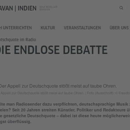
VAN | INDIEN
MAX MUELLER
BHAVAN
H UNTERRICHTEN
KULTUR
VERANSTALTUNGEN
ÜBER UNS
tschquote im Radio
IE ENDLOSE DEBATTE
 Appell zur Deutschquote stößt meist auf taube Ohren. | Foto (Ausschnitt): © Free
llte man Radiosender dazu verpflichten, deutschsprachige Musik 
elen? Seit 20 Jahren streiten Künstler, Politiker und Redakteure ü
e gesetzliche Deutschquote – dabei ist diese heute möglicherwei
gst überflüssig.