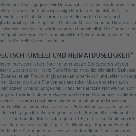
t Mitte der Neunzigerjahre wird in Deutschland immer wieder über eine
etzliche Quote für deutschsprachige Musik im Radio diskutiert. Die
ürworter der Quote kritisieren, dass Radiosender überwiegend
lischsprachige Musik spielten. Deutsche Musikerinnen und Musiker, vo
em Nachwuchskünstler, würden dadurch benachteiligt. Die Gegner seh
der Quote wiederum eine Form staatlicher Bevormundung und einen
griff in die Freiheit des Rundfunks.
DEUTSCHTÜMELEI UND HEIMATDUSELIGKEIT“
einem Interview mit dem Nachrichtenmagazin
Der Spiegel
stößt der
tsche Liedermacher Heinz Rudolf Kunze 1996 die öffentliche Diskussi
 Zwar sei er ein Freund angloamerikanischer Musik und „ekle“ sich sog
 der Quote, doch „die Flut von ausländischer Musik und eben auch
ländischem Schund“ sorge dafür, dass der deutsche Nachwuchs nicht
r gehört werde. Etablierte Musiker wie Herbert Grönemeyer schließen
h seiner Forderung nach einer Quote an, doch gerade die weniger
annten Bands, denen Kunze zu mehr Aufmerksamkeit verhelfen will,
den sich gegen ihn. Sven Regener von der Berliner Band Element Of
me erinnert an die diktatorisch regierte DDR, in der eine Quote von 60
zent für einheimische Musik galt. Die Hamburger Popband Blumfeld
lärt in einer Stellungnahme, „dass wir für derartigen Populismus und