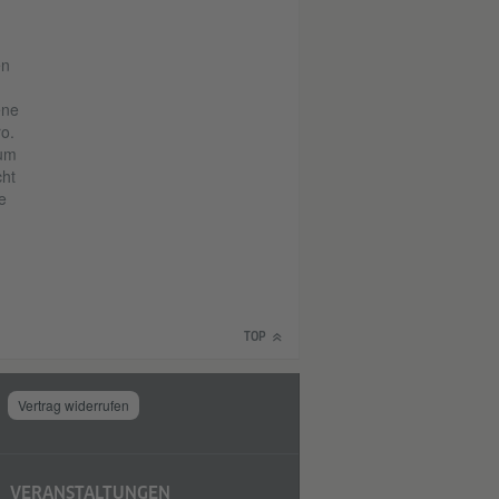
en
ene
o.
aum
cht
e
TOP
Vertrag widerrufen
VERANSTALTUNGEN