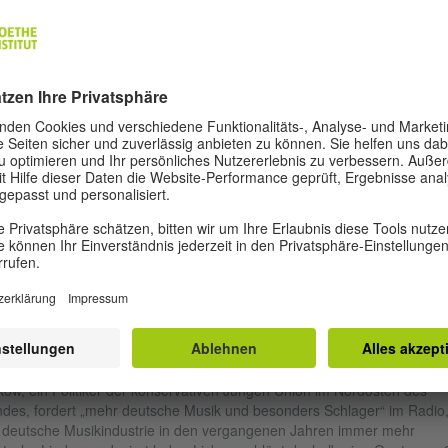
IE QUOTE FRANZÖSISCHER ART – EIN VORBIL
 Befürworter der Quote verweisen oft auf Frankreich: Dort müssen
iosender seit 1994 rund 60 Prozent der Spielzeit europäischen
duktionen, und insgesamt 40 Prozent französischen Produktionen
räumen – wobei es sich bei der Hälfte davon um Neuerscheinungen
deln muss. Das Gesetz geht auf den damaligen Kulturminister Jacque
bon zurück, der die französische Sprache vor Anglizismen schützen wil
 die Einführung der Quote auch damit begründet, dass die Produktion
nzösischer Musik in den Vorjahren gesunken sei. Bis heute ist die Quote
nkreich umstritten: Vor allem private Radiosender wehren sich gegen d
etzliche Regelung, andere meinen, man verdanke dem Gesetz den Erf
heimischer Künstler. „Ohne die Quote hätten wir nicht seit mehr als 20
ren eine solche Vielfalt“, teilt die französische Gesellschaft Sacem mit,
 Rechte von mehr als 100.000 Musikern vertritt.
TREIT UM DIE „HELENE-QUOTE“
Deutschland setzt sich die Debatte im Februar 2015 fort: Franz-Robert
kow, ein Politiker der konservativen Jungen Union im Nordosten des
des, fordert „mehr deutsche Musik und besonders Schlager“ im Radio
 deutsche Musikindustrie in den vergangenen Jahren immer mehr