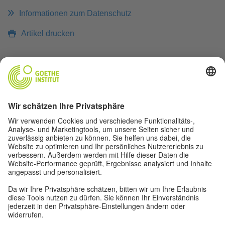
Informationen zum Datenschutz
Artikel drucken
LINKS ZUM THEMA
Deutscher Chorverband
chor.com
Rudelsingen
Ich-kann-nicht-singen-Chor
TOP