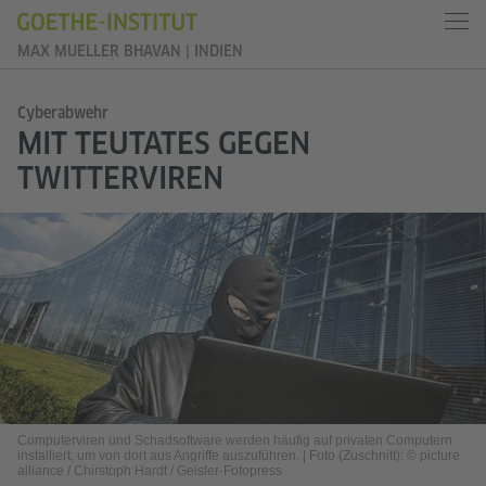
MAX MUELLER BHAVAN | INDIEN
Cyberabwehr
MIT TEUTATES GEGEN
TWITTERVIREN
Computerviren und Schadsoftware werden häufig auf privaten Computern
installiert, um von dort aus Angriffe auszuführen.
|
Foto (Zuschnitt): © picture
alliance / Chirstoph Hardt / Geisler-Fotopress