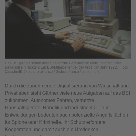
Das BSI gab es schon lange bevor die Gefahren im Netz ins öffentliche
Bewusstsein rückten: Ein BSI-Mitarbeiter bei der Arbeit im Jahr 1992. | Foto
(Zuschnitt): © picture alliance / Gisbert Paech / ullstein bild
Durch die zunehmende Digitalisierung von Wirtschaft und
Privatleben sieht Gärtner viele neue Aufgaben auf das BSI
zukommen. Autonomes Fahren, vernetzte
Haushaltsgeräte, Robotik und Industrie 4.0 – alle
Entwicklungen bedeuten auch potenzielle Angriffsflächen
für Spione oder Kriminelle. Ihr Schutz erfordere
Kooperation und damit auch ein Umdenken