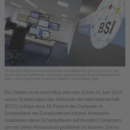
Auf großen Bildschirmen beobachten die Mitarbeiter das Geschehen auf
Social-Media-Plattformen und halten gleichzeitig die Regierungsserver im
Blick. | Foto (Zuschnitt): © picture alliance / Oliver Berg / dpa
Die Gefahr ist so unsichtbar wie real: Schon im Jahr 2014
waren Schätzungen des Verbands der Internetwirtschaft
(ECO) zufolge etwa 40 Prozent der Computer in
Deutschland mit Schadsoftware infiziert. Kriminelle
installieren diese Schadsoftware auf fremden Computern,
um von deren Ressourcen profitieren zu können. Die so