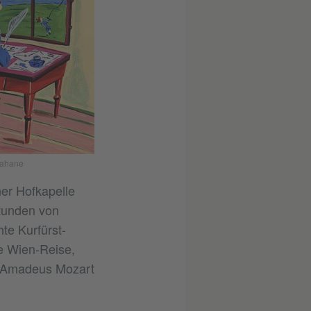
 Kahane
er Hofkapelle
tunden von
te Kurfürst-
e Wien-Reise,
g Amadeus Mozart