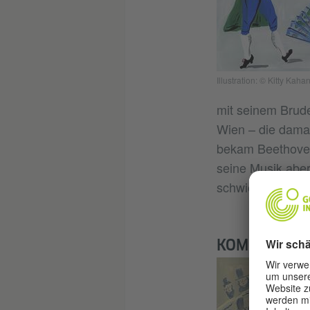
Illustration: © Kitty Kaha
mit seinem Brude
Wien – die damal
bekam Beethoven
seine Musik aber 
schwieriges Lehr
KOMPONIST 