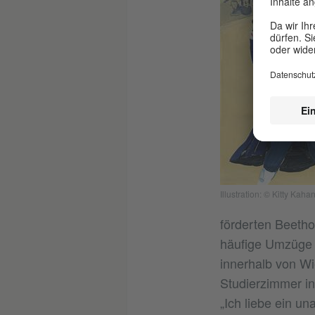
Illustration: © Kitty Kaha
förderten Beethov
häufige Umzüge m
innerhalb von Wi
Studierzimmer in
„Ich liebe ein u