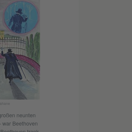
 Kahane
 großen neunten
 – war Beethoven
. Beethoven trank