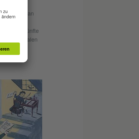
 Im Theater an
 Winter –
em) seine fünfte
e zum zentralen