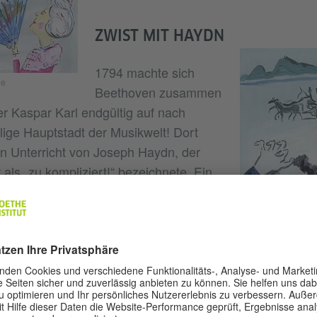
ZWIST MIT HAYDN
1794 machte sich
ne
Beethoven zusammen
r Kaspar Karl endgültig auf nach
ige Hauptstadt der Musikwelt! Dort
 Unterricht von Joseph Haydn, der
als „zu kompliziert!“ bezeichnete. Ein
er-Schüler-Verhältnis …
DER STUNDE
Illustration: © Kitty
Am 22. Dezember