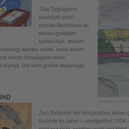
„Das Tagtägliche
erschöpft mich!“
schrieb Beethoven an
ne
seinen geliebten
Neffen Karl, dessen
unbedingt werden wollte. Nach einem
t mit seiner Schwägerin verlor
n Kampf. Die wohl größte Niederlage
IND
Illustration: © Kitty
Zum Zeitpunkt der Komposition seiner
Sinfonie im Jahre – uraufgeführt 1824
nicht nur taub, sondern auch fast blind