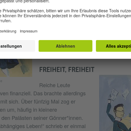
1808 gab Beethoven
das wichtigste Konzert seines Lebens.
der Wien – ohne Heizung, im kältesten
erklangen zum ersten Mal (unter ander
und sechste Sinfonie. Beethoven wurd
Komponisten der Wiener Klassik.
FREIHEIT, FREIHEIT
ne
Reiche Leute
en finanziell. Das brachte allerdings
it sich. Über fünfzig Mal zog er
en um, häufig in kleinere
 den Palästen seiner Gönner*innen.
nabhängiges Leben!“ schrieb er einmal