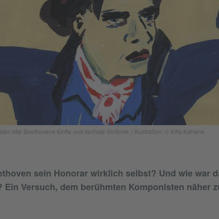
en Mal Beethovens fünfte und sechste Sinfonie. | Illustration: © Kitty Kahane
thoven sein Honorar wirklich selbst? Und wie war d
? Ein Versuch, dem berühmten Komponisten näher 