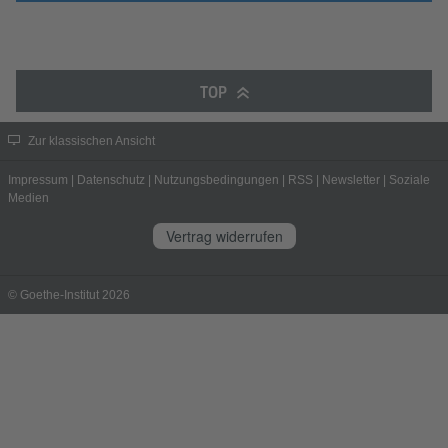
TOP
Zur klassischen Ansicht
Impressum
|
Datenschutz
|
Nutzungsbedingungen
|
RSS
|
Newsletter
|
Soziale
Medien
Vertrag widerrufen
© Goethe-Institut 2026