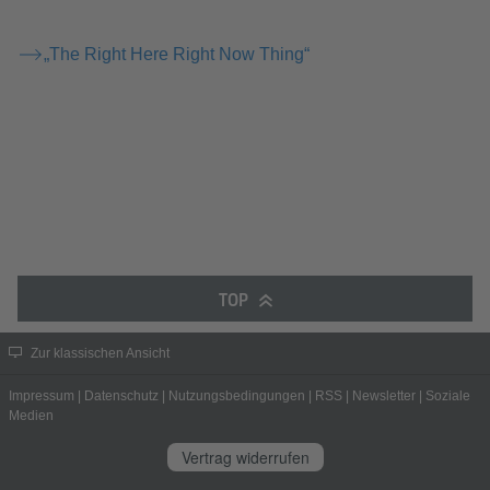
„The Right Here Right Now Thing“
TOP
Zur klassischen Ansicht
Impressum
|
Datenschutz
|
Nutzungsbedingungen
|
RSS
|
Newsletter
|
Soziale
Medien
Vertrag widerrufen