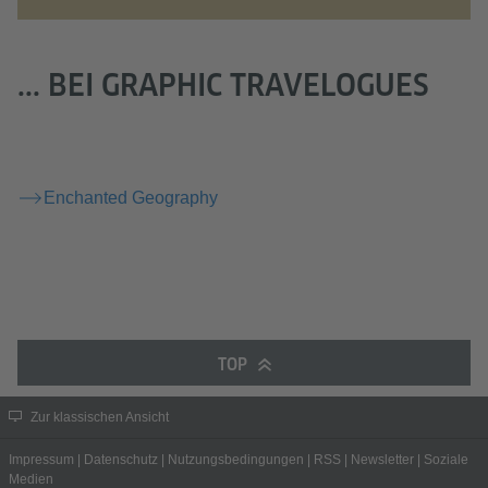
... BEI GRAPHIC TRAVELOGUES
Enchanted Geography
TOP
Zur klassischen Ansicht
Impressum
|
Datenschutz
|
Nutzungsbedingungen
|
RSS
|
Newsletter
|
Soziale
Medien