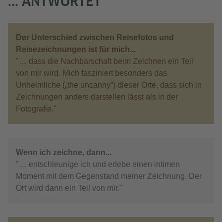
... ANTWORTET
Der Unterschied zwischen Reisefotos und
Reisezeichnungen ist für mich...
"… dass die Nachbarschaft beim Zeichnen ein Teil
von mir wird. Mich fasziniert besonders das
Unheimliche („the uncanny“) dieser Orte, dass sich in
Zeichnungen anders darstellen lässt als in der
Fotografie."
Wenn ich zeichne, dann...
"… entschleunige ich und erlebe einen intimen
Moment mit dem Gegenstand meiner Zeichnung. Der
Ort wird dann ein Teil von mir."